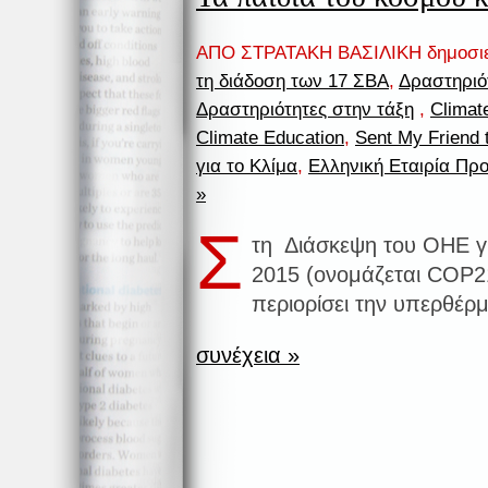
ΑΠΟ ΣΤΡΑΤΑΚΗ ΒΑΣΙΛΙΚΗ δημοσι
τη διάδοση των 17 ΣΒΑ
,
Δραστηριό
Δραστηριότητες στην τάξη
,
Climat
Climate Education
,
Sent My Friend 
για το Κλίμα
,
Ελληνική Εταιρία Πρ
»
Σ
τη Διάσκεψη του ΟΗΕ γι
2015 (ονομάζεται COP2
περιορίσει την υπερθέρ
συνέχεια »