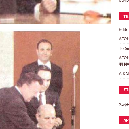
ΙΑΝΟ
ΤΕ
Editor
ΑΓΩΝ
Το δ
ΑΓΩΝ
ΨΗΦ
ΔΙΚΑ
ΣΤ
Χωρί
ΆΡ