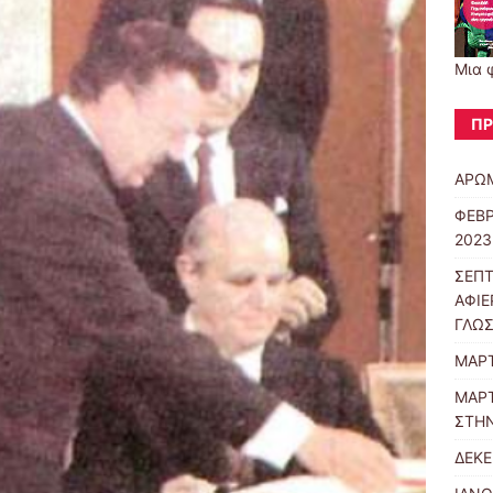
Μια 
ΠΡ
ΑΡΩΜ
ΦΕΒΡ
2023
ΣΕΠΤ
ΑΦΙΕ
ΓΛΩ
ΜΑΡΤ
ΜΑΡΤ
ΣΤΗΝ
ΔΕΚΕ