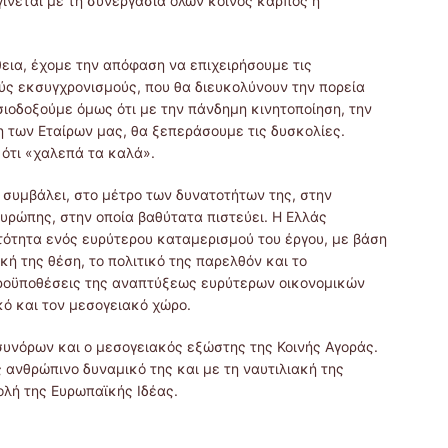
γίνεται με τη συνεργασία όλων κοινός καρπός ή
εια, έχομε την απόφαση να επιχειρήσουμε τις
ύς εκσυγχρονισμούς, που θα διευκολύνουν την πορεία
σιοδοξούμε όμως ότι με την πάνδημη κινητοποίηση, την
η των Εταίρων μας, θα ξεπεράσουμε τις δυσκολίες.
ότι «χαλεπά τα καλά».
συμβάλει, στο μέτρο των δυνατοτήτων της, στην
υρώπης, στην οποία βαθύτατα πιστεύει. Η Ελλάς
ατότητα ενός ευρύτερου καταμερισμού του έργου, με βάση
ή της θέση, το πολιτικό της παρελθόν και το
προϋποθέσεις της αναπτύξεως ευρύτερων οικονομικών
κό και τον μεσογειακό χώρο.
συνόρων και ο μεσογειακός εξώστης της Κοινής Αγοράς.
 ανθρώπινο δυναμικό της και με τη ναυτιλιακή της
ολή της Ευρωπαϊκής Ιδέας.