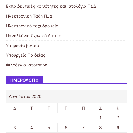
Εκπαιδευτικές Κοινότητες και Ιστολόγια ΠΣΔ
Ηλεκτρονική Τάξη ΠΣΔ
Ηλεκτρονικό ταχυδρομείο
Πανελλήνιο Σχολικό Δίκτυο
Υπηρεσία βίντεο
Υπουργείο Παιδείας
Φιλοξενία ιστοτόπων
ΗΜΕΡΟΛΌΓΙΟ
Αυγούστου 2026
Δ
Τ
Τ
Π
Π
Σ
Κ
1
2
3
4
5
6
7
8
9