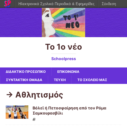
Ηλεκτρονικά Σχολικά Περιοδικά & Εφημερίδες
Σύνδεση
Το 1ο νέο
Schoolpress
ΔΙΔΑΚΤΙΚΟ ΠΡΟΣΩΠΙΚΟ
ΕΠΙΚΟΙΝΩΝΙΑ
ΣΥΝΤΑΚΤΙΚΗ ΟΜΑΔΑ
ΤΕΥΧΗ
ΤΟ ΣΧΟΛΕΙΟ ΜΑΣ
-> Αθλητισμός
Βόλεϊ ή Πετοσφαίρηση από τον Ρόμα
Σαμκουρασβίλι