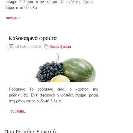
σκληρό κέλυφος στον κόσμο. Οι ενήλικες έχουν
βάρος από 80 κιλά
συνέχεια..
Καλοκαιρινά φρούτα
10 Ιουνίου 2016
Χωρίς Σχόλια
Ροδάκινο Το ροδάκινο είναι ο καρπός της
ροδακινιάς. Έχει σφαιρικό ή ωοειδές σχήμα, ραφή
στη ράχη και χνουδωτή ή λεία
συνέχεια..
Που θα πάμε διακοπές;