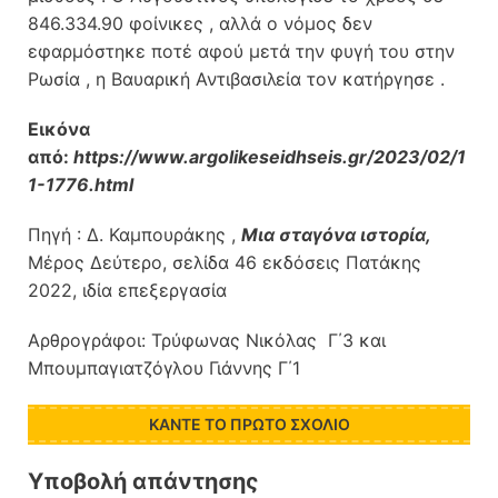
846.334.90 φοίνικες , αλλά ο νόμος δεν
εφαρμόστηκε ποτέ αφού μετά την φυγή του στην
Ρωσία , η Βαυαρική Αντιβασιλεία τον κατήργησε .
Εικόνα
από:
https://www.argolikeseidhseis.gr/2023/02/1
1-1776.html
Πηγή : Δ. Καμπουράκης ,
Μια σταγόνα ιστορία,
Μέρος Δεύτερο, σελίδα 46 εκδόσεις Πατάκης
2022, ιδία επεξεργασία
Αρθρογράφοι: Τρύφωνας Νικόλας Γ΄3 και
Μπουμπαγιατζόγλου Γιάννης Γ΄1
ΚΆΝΤΕ ΤΟ ΠΡΏΤΟ ΣΧΌΛΙΟ
Υποβολή απάντησης