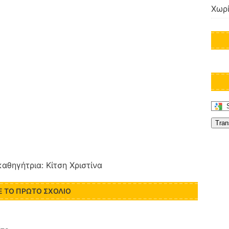
Χωρί
Tran
 Κίτση Χριστίνα
Ε ΤΟ ΠΡΏΤΟ ΣΧΌΛΙΟ