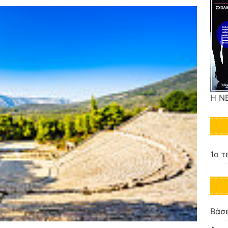
Η Ν
1ο τ
Βάσε