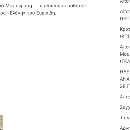
Απο
πό Μετάφραση Γ Γυμνασίου οι μαθητές
Απο
ς «Ελένη» του Ευριπίδη.
ΠΕΠ
Κρατ
(ΚΠΓ
Αποτ
Μου
(ΓΕ
ΗΛΕ
ΑΝΑ
ΣΕ Γ
Αποχ
Συγχ
Τα ν
Αρνη