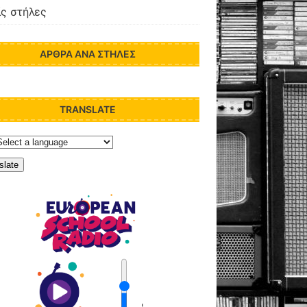
ς στήλες
ΆΡΘΡΑ ΑΝΆ ΣΤΉΛΕΣ
TRANSLATE
slate