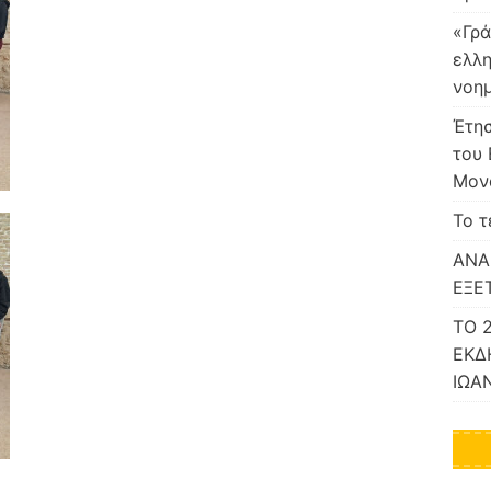
«Γρά
ελλη
νοη
Έτησ
του 
Μον
Το τ
ΑΝΑ
ΕΞΕ
ΤΟ 
ΕΚΔ
ΙΩΑ