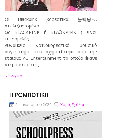
Οι Blackpink (κορεατικά: 블랙핑크,
στυλιζαρισμένο
ως BLACKPINK ή BLΛƆKPIИK ) είναι
τετραμελές
γυναικείο νοτιοκορεατικό μουσικό
συγκρότημα που σχηματίστηκε από την
εταιρία YG Entertainment το οποίο έκανε
ντεμπούτο στις
Συνέχεια..
Η ΡΟΜΠΟΤΙΚΉ
24 Ιανουαρίου 2020
Χωρίς Σχόλια