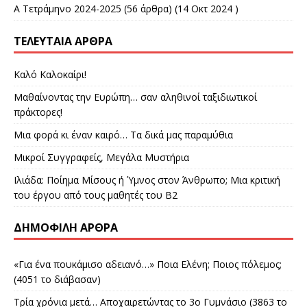
Α Τετράμηνο 2024-2025
(56 άρθρα) (14 Οκτ 2024 )
ΤΕΛΕΥΤΑΊΑ ΆΡΘΡΑ
Καλό Καλοκαίρι!
Μαθαίνοντας την Ευρώπη… σαν αληθινοί ταξιδιωτικοί
πράκτορες!
Μια φορά κι έναν καιρό… Τα δικά μας παραμύθια
Μικροί Συγγραφείς, Μεγάλα Μυστήρια
Ιλιάδα: Ποίημα Μίσους ή Ύμνος στον Άνθρωπο; Μια κριτική
του έργου από τους μαθητές του Β2
ΔΗΜΟΦΙΛΉ ΆΡΘΡΑ
«Για ένα πουκάμισο αδειανό…» Ποια Ελένη; Ποιος πόλεμος;
(4051 το διάβασαν)
Τρία χρόνια μετά… Αποχαιρετώντας το 3ο Γυμνάσιο (3863 το