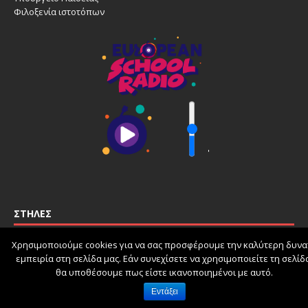
Φιλοξενία ιστοτόπων
'
ΣΤΉΛΕΣ
Χρησιμοποιούμε cookies για να σας προσφέρουμε την καλύτερη δυνα
εμπειρία στη σελίδα μας. Εάν συνεχίσετε να χρησιμοποιείτε τη σελίδ
schoolpress.sch.gr
θα υποθέσουμε πως είστε ικανοποιημένοι με αυτό.
Εντάξει
Όροι Χρήσης schoolpress.sch.gr
|
Δήλωση προσβασιμότητας