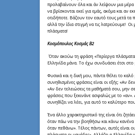
προλαβαίνουν όλα και άν λείψουν μια μέρα
να βρίσκονται εκεί για εμάς, ακόμα και αν 
οτιδήποτε. Βάζουν τον εαυτό τους μετά τα 
αλλά την ίδια στιγμή να τις λατρεύουμε! Ο
πλάσματα!
Κοσμόπουλος Κοσμάς Β2
Όταν ακούω τη φράση «Περίεργα πλάσματα 
Ελληνίδα μάνα. Το έχω συνδυάσει έτσι στο μ
Φυσικά και η δική μου, πάντα θέλει το καλό 
συνηθισμένες φράσεις είναι οι εξής: «Αν δεν
«Αν δεν τελειώσεις τα μαθήματά σου, μην σ
φράσεις που ξεκινάνε ασφαλώς με το «αν». Α
συνηθίζει να λέει, για αυτό το καλύτερο πο
Ένα άλλο χαρακτηριστικό της είναι ότι ζητάε
όταν πάω να την βοηθήσω και κάνω κανένα 
όταν πεθάνω». Τέλος πάντων, αυτές είναι 
πλάσματα οι μαμάδες». Αλλάζει η Ελληνίδα μ