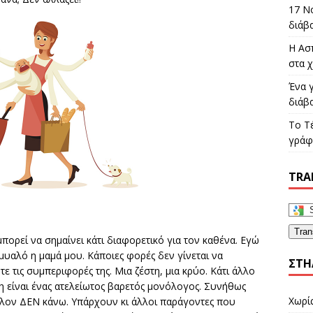
17 Ν
διάβ
Η Ασ
στα χ
Ένα γ
διάβ
Το Τ
γράφε
TRA
Tran
ορεί να σημαίνει κάτι διαφορετικό για τον καθένα. Εγώ
υαλό η μαμά μου. Κάποιες φορές δεν γίνεται να
ΣΤΉ
 τις συμπεριφορές της. Μια ζέστη, μια κρύο. Κάτι άλλο
η είναι ένας ατελείωτος βαρετός μονόλογος. Συνήθως
Χωρί
λλον ΔΕΝ κάνω. Υπάρχουν κι άλλοι παράγοντες που