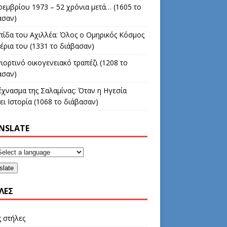
οεμβρίου 1973 – 52 χρόνια μετά… (1605 το
ασαν)
πίδα του Αχιλλέα: Όλος ο Ομηρικός Κόσμος
έρια του (1331 το διάβασαν)
ιορτινό οικογενειακό τραπέζι (1208 το
ασαν)
έχνασμα της Σαλαμίνας: Όταν η Ηγεσία
ι Ιστορία (1068 το διάβασαν)
NSLATE
slate
ΛΕΣ
ς στήλες