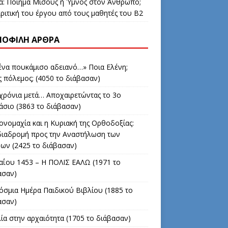
δα: Ποίημα Μίσους ή Ύμνος στον Άνθρωπο;
ριτική του έργου από τους μαθητές του Β2
ΟΦΙΛΉ ΆΡΘΡΑ
 ένα πουκάμισο αδειανό…» Ποια Ελένη;
 πόλεμος; (4050 το διάβασαν)
 χρόνια μετά… Αποχαιρετώντας το 3ο
άσιο (3863 το διάβασαν)
ονομαχία και η Κυριακή της Ορθοδοξίας:
διαδρομή προς την Αναστήλωση των
νων (2425 το διάβασαν)
αΐου 1453 – Η ΠΟΛΙΣ ΕΑΛΩ (1971 το
ασαν)
όσμια Ημέρα Παιδικού Βιβλίου (1885 το
ασαν)
ία στην αρχαιότητα (1705 το διάβασαν)