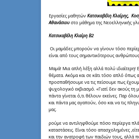
Εργασίες μαθητών
Κατσικαβέλη Κλαίρης,
Κοσ
Αθανάσιου
στο μάθημα της Νεοελληνικής γλ
Κατσικαβέλη Κλαίρη Β2
Οι μαμάδες μπορούν να γίνουν τόσο περίερ
είναι από τους σημαντικότερους ανθρώπους
Μαμά! Μια απλή λέξη αλλά πολύ ιδιαίτερη! 
θέματα. Ακόμα και σε κάτι τόσο απλό όπως 
προσπαθήσουμε να τις πείσουμε πως έχουμ
ψυχολογικό εκβιασμό. «Γιατί δεν ακούς τη μ
πάντα γίνεται ό,τι θέλουν εκείνες. Παρ όλο
και πάντα μας αγαπούν, όσο και να τις πλη
μας
Μ
ρούμε να αντιληφθούμε πόσο περίεργα πλάσμ
καταστάσεις. Είναι τόσο απασχολημένες ,είτε 
και την ανατροφή των παιδιών τους, αλλά π