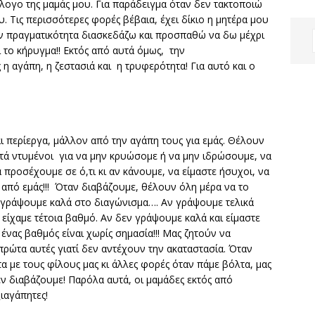
ογο της μαμάς μου. Για παράδειγμα όταν δεν τακτοποιώ
. Τις περισσότερες φορές βέβαια, έχει δίκιο η μητέρα μου
ν πραγματικότητα διασκεδάζω και προσπαθώ να δω μέχρι
 το κήρυγμα!! Εκτός από αυτά όμως, την
 αγάπη, η ζεστασιά και η τρυφερότητα! Για αυτό και ο
περίεργα, μάλλον από την αγάπη τους για εμάς. Θέλουν
στά ντυμένοι για να μην κρυώσομε ή να μην ιδρώσουμε, να
προσέχουμε σε ό,τι κι αν κάνουμε, να είμαστε ήσυχοι, να
 από εμάς!!! Όταν διαβάζουμε, θέλουν όλη μέρα να το
 γράψουμε καλά στο διαγώνισμα…. Αν γράψουμε τελικά
 είχαμε τέτοια βαθμό. Αν δεν γράψουμε καλά και είμαστε
ένας βαθμός είναι χωρίς σημασία!!! Μας ζητούν να
ρώτα αυτές γιατί δεν αντέχουν την ακαταστασία. Όταν
α με τους φίλους μας κι άλλες φορές όταν πάμε βόλτα, μας
εν διαβάζουμε! Παρόλα αυτά, οι μαμάδες εκτός από
ιαγάπητες!