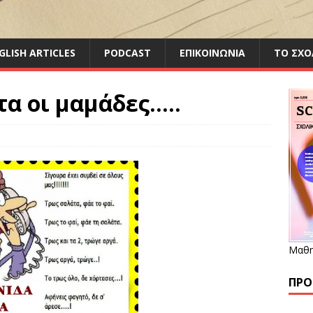
GLISH ARTICLES
PODCAST
ΕΠΙΚΟΙΝΩΝΙΑ
ΤΟ ΣΧΟ
α οι μαμάδες…..
Μαθη
ΠΡΌ