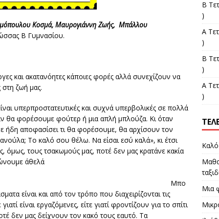
Β Τε
)
μόπουλου Κοσμά,
Μαυρογιάννη Ζωής,
Μπάλλου
Α Τε
ώσσας Β Γυμνασίου.
)
Β Τε
)
γες και ακατανόητες κάποιες φορές αλλά συνεχίζουν να
Α Τε
 στη ζωή μας.
)
Είναι υπερπροστατευτικές και συχνά υπερβολικές σε πολλά
αν θα φορέσουμε φούτερ ή μια απλή μπλούζα. Κι όταν
ΤΕΛ
ε ήδη αποφασίσει τι θα φορέσουμε, θα αρχίσουν τον
ανούλα; Το καλό σου θέλω. Να είσαι εσύ καλά», κι έτσι
Καλό
υς, όμως, τους τσακωμούς μας, ποτέ δεν μας κρατάνε κακία
γώνουμε άθελά
Μαθα
.
ταξιδ
πο
Μια 
ατα είναι και από τον τρόπο που διαχειρίζονται τις
γιατί είναι εργαζόμενες, είτε γιατί φροντίζουν για το σπίτι
Μικρ
οτέ δεν μας δείχνουν τον κακό τους εαυτό. Τα