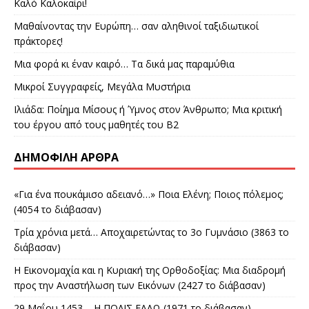
Καλό Καλοκαίρι!
Μαθαίνοντας την Ευρώπη… σαν αληθινοί ταξιδιωτικοί
πράκτορες!
Μια φορά κι έναν καιρό… Τα δικά μας παραμύθια
Μικροί Συγγραφείς, Μεγάλα Μυστήρια
Ιλιάδα: Ποίημα Μίσους ή Ύμνος στον Άνθρωπο; Μια κριτική
του έργου από τους μαθητές του Β2
ΔΗΜΟΦΙΛΉ ΆΡΘΡΑ
«Για ένα πουκάμισο αδειανό…» Ποια Ελένη; Ποιος πόλεμος;
(4054 το διάβασαν)
Τρία χρόνια μετά… Αποχαιρετώντας το 3ο Γυμνάσιο (3863 το
διάβασαν)
Η Εικονομαχία και η Κυριακή της Ορθοδοξίας: Μια διαδρομή
προς την Αναστήλωση των Εικόνων (2427 το διάβασαν)
29 Μαΐου 1453 – Η ΠΟΛΙΣ ΕΑΛΩ (1971 το διάβασαν)