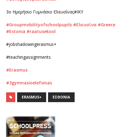
3ο Ημερήσιο Γυμνάσιο Ελευσίνας#IKY
#Groupmobilityofschoolpupils
#Ελευσίνα
#Greece
#Estonia
#raatusekool
#jobshadowingerasmus+
#teachingassignments
#Erasmus
#3gymnasioelefsinas
ERASMUS+
ΕΣΘΟΝΊΑ