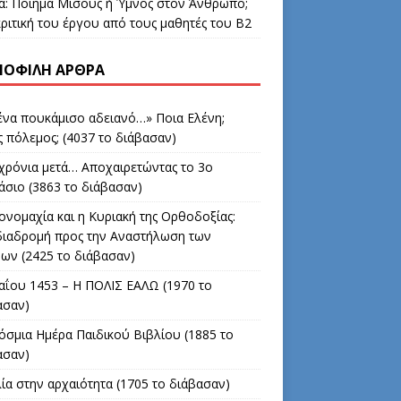
δα: Ποίημα Μίσους ή Ύμνος στον Άνθρωπο;
ριτική του έργου από τους μαθητές του Β2
ΟΦΙΛΉ ΆΡΘΡΑ
 ένα πουκάμισο αδειανό…» Ποια Ελένη;
 πόλεμος; (4037 το διάβασαν)
 χρόνια μετά… Αποχαιρετώντας το 3ο
άσιο (3863 το διάβασαν)
ονομαχία και η Κυριακή της Ορθοδοξίας:
διαδρομή προς την Αναστήλωση των
νων (2425 το διάβασαν)
αΐου 1453 – Η ΠΟΛΙΣ ΕΑΛΩ (1970 το
ασαν)
όσμια Ημέρα Παιδικού Βιβλίου (1885 το
ασαν)
ία στην αρχαιότητα (1705 το διάβασαν)