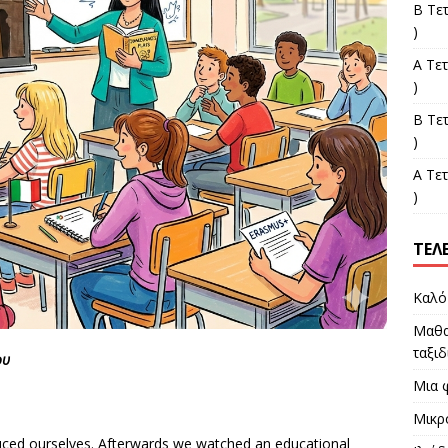
Β Τε
)
Α Τε
)
Β Τε
)
Α Τε
)
ΤΕΛ
Καλό
Μαθα
ταξιδ
ίου
Μια 
Μικρ
oduced ourselves. Afterwards we watched an educational