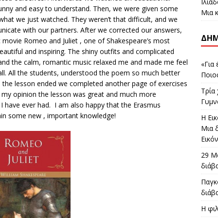
Ιλιά
funny and easy to understand. Then, we were given some
Μια κ
hat we just watched. They weren’t that difficult, and we
icate with our partners. After we corrected our answers,
ΔΗΜ
c movie Romeo and Juliet , one of Shakespeare’s most
eautiful and inspiring. The shiny outfits and complicated
e and the calm, romantic music relaxed me and made me feel
«Για
all. All the students, understood the poem so much better
Ποιος
ore the lesson ended we completed another page of exercises
Τρία
s. In my opinion the lesson was great and much more
Γυμν
on I have ever had. I am also happy that the Erasmus
ain some new , important knowledge!
Η Εικ
Μια 
Εικό
29 Μ
διάβ
Παγκ
διάβ
Η φιλ