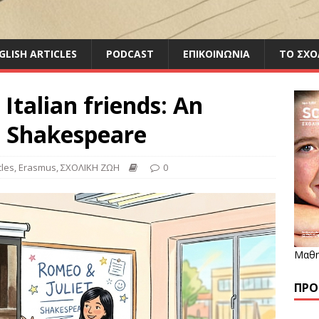
GLISH ARTICLES
PODCAST
ΕΠΙΚΟΙΝΩΝΙΑ
ΤΟ ΣΧΟ
Italian friends: An
h Shakespeare
cles
,
Erasmus
,
ΣΧΟΛΙΚΗ ΖΩΗ
0
Μαθη
ΠΡΌ