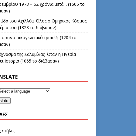
οεμβρίου 1973 – 52 χρόνια μετά… (1605 το
ασαν)
πίδα του Αχιλλέα: Όλος ο Ομηρικός Κόσμος
έρια του (1328 το διάβασαν)
ιορτινό οικογενειακό τραπέζι (1204 το
ασαν)
έχνασμα της Σαλαμίνας: Όταν η Ηγεσία
ι Ιστορία (1065 το διάβασαν)
NSLATE
slate
ΛΕΣ
ς στήλες