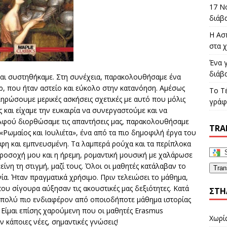
17 Ν
διάβ
Η Ασ
στα χ
Ένα γ
διάβ
 και συστηθήκαμε. Στη συνέχεια, παρακολουθήσαμε ένα
ηρ, που ήταν αστείο και εύκολο στην κατανόηση. Αμέσως
Το Τ
ληρώσουμε μερικές ασκήσεις σχετικές με αυτό που μόλις
γράφε
και είχαμε την ευκαιρία να συνεργαστούμε και να
 Αφού διορθώσαμε τις απαντήσεις μας, παρακολουθήσαμε
TRA
«Ρωμαίος και Ιουλιέτα», ένα από τα πιο δημοφιλή έργα του
ρφη και εμπνευσμένη. Τα λαμπερά ρούχα και τα περίπλοκα
ροσοχή μου και η ήρεμη, ρομαντική μουσική με χαλάρωσε
είνη τη στιγμή, μαζί τους. Όλοι οι μαθητές κατάλαβαν το
Tran
ία. Ήταν πραγματικά χρήσιμο. Πριν τελειώσει το μάθημα,
υ σίγουρα αύξησαν τις ακουστικές μας δεξιότητες. Κατά
ΣΤΉ
 πολύ πιο ενδιαφέρον από οποιοδήποτε μάθημα ιστορίας
Είμαι επίσης χαρούμενη που οι μαθητές Erasmus
Χωρί
κάποιες νέες, σημαντικές γνώσεις!