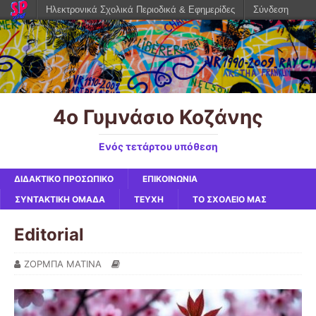
Ηλεκτρονικά Σχολικά Περιοδικά & Εφημερίδες
Σύνδεση
4ο Γυμνάσιο Κοζάνης
Ενός τετάρτου υπόθεση
ΔΙΔΑΚΤΙΚΟ ΠΡΟΣΩΠΙΚΟ
ΕΠΙΚΟΙΝΩΝΙΑ
ΣΥΝΤΑΚΤΙΚΗ ΟΜΑΔΑ
ΤΕΥΧΗ
ΤΟ ΣΧΟΛΕΙΟ ΜΑΣ
Editorial
ΖΟΡΜΠΑ ΜΑΤΙΝΑ