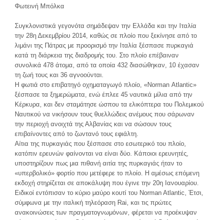
Φωτεινή Μπόλκα
Συγκλονιστικά γεγονότα σημάδεψαν την Ελλάδα και την Ιταλία
την 28η Δεκεμβρίου 2014, καθώς σε πλοίο που ξεκίνησε από το
λιμάνι της Πάτρας με προορισμό την Ιταλία ξέσπασε πυρκαγιά
κατά τη διάρκεια της διαδρομής του. Στο πλοίο επέβαιναν
συνολικά 478 άτομα, από τα οποία 432 διασώθηκαν, 10 έχασαν
τη ζωή τους και 36 αγνοούνται.
Η φωτιά στο επιβατηγό οχηματαγωγό πλοίο, «Νorman Αtlantic»
ξέσπασε τα ξημερώματα, ενώ έπλεε 45 ναυτικά μίλια από την
Κέρκυρα, και δεν σταμάτησε ώσπου τα ελικόπτερα του Πολεμικού
Ναυτικού να νικήσουν τους θυελλώδεις ανέμους που σάρωναν
την περιοχή ανοιχτά της Αλβανίας και να σώσουν τους
επιβαίνοντες από το ζωντανό τους εφιάλτη.
Αίτια της πυρκαγιάς που ξέσπασε στο εσωτερικό του πλοίο,
κατόπιν ερευνών φαίνονται να είναι δύο. Κάποιοι ερευνητές,
υποστηρίζουν πως μια πιθανή αιτία της πυρκαγιάς ήταν το
«υπερβολικό» φορτίο που μετέφερε το πλοίο. Η αμέσως επόμενη
εκδοχή στηρίζεται σε αποκάλυψη που έγινε την 20η Ιανουαρίου.
Eιδικοί εντόπισαν το κύριο μαύρο κουτί του Norman Atlantic, Έτσι,
σύμφωνα με την ιταλική τηλεόραση Rai, και τις πρώτες
ανακοινώσεις των πραγματογνωμόνων, φέρεται να προέκυψαν