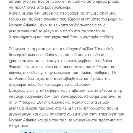
κάποια στοιχεία που δείχνουν ότι το ναυτικό αυτό δράμα μπορεί
να προκλήθηκε από βραχυκύκλωμα.
Κανείς βέβαια δεν μπορεί να περιγράψει τις στιγμές απόλυτου
τρόμου και τις ώρες αγωνίας που έζησαν οι επιβάτες του μοιραίου
Norman Atlantic, μέχρι τα ελικόπτερα διάσωσης να τους
μεταφέρουν από το φλεγόμενο πλοίο στα παραπλέοντα.
Χαρακτηριστική και ανατριχιαστική ήταν η μαρτυρία επιβάτη:
Σύμφωνα με τη μαρτυρία του πλοιάρχου Αρτζίλιο Τζακομάτζι,
θεωρητικά όλοι οι επιβαίνοντες μπορούσαν να σωθούν
χρησιμοποιώντας τις τέσσερις σωστικές λέμβους του πλοίου.
Φυσικά, τόνισε πως μόνο όσοι άκουσαν και ακολούθησαν τις
οδηγίες που έδινε για την εκκένωση του πλοίου, σώθηκαν. Οι
υπόλοιποι δυστυχώς που πανικοβλήθηκαν και έχασαν την
ψυχραιμία τους, δεν κατάφεραν να επιβιώσουν.
Ευτυχώς, για την πλειοψηφία των επιβατών τα αποτελέσματα της
ναυτικής τραγωδίας δεν ήταν θανατηφόρα. Αξιοσημείωτο είναι το
ότι οι Υπουργοί Εθνικής Άμυνας και Ναυτιλίας, απένειμαν
μετάλλια εξόχου πράξεως στα 42 μέλη του πληρώματος που με
μεγαλοψυχία και αγωνιστικότητα συμμετείχαν στην επιχείρηση του
Norman Atlantic και χάρισαν πάλι το χαμόγελο στα πρόσωπα των
πληγέντων.