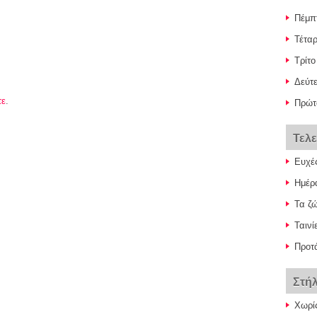
Πέμπ
Τέταρ
Τρίτο
Δεύτ
τε
.
Πρώτ
Τελ
Ευχέ
Ημέρ
Τα ζ
Ταινί
Προτά
Στή
Χωρί