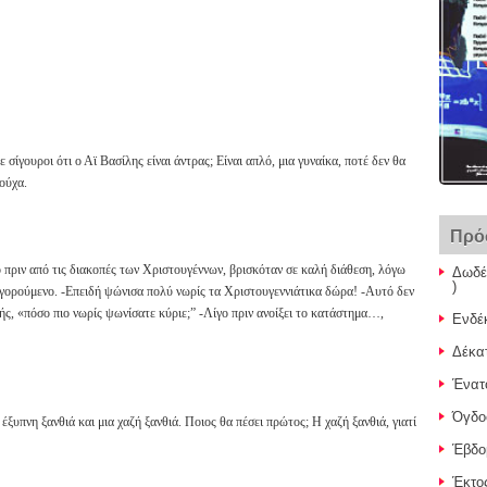
ίγουροι ότι ο Αϊ Βασίλης είναι άντρας; Είναι απλό, μια γυναίκα, ποτέ δεν θα
ρούχα.
Πρό
 πριν από τις διακοπές των Χριστουγέννων, βρισκόταν σε καλή διάθεση, λόγω
Δωδέ
)
τηγορούμενο. -Επειδή ψώνισα πολύ νωρίς τα Χριστουγεννιάτικα δώρα! -Αυτό δεν
τής, «πόσο πιο νωρίς ψωνίσατε κύριε;” -Λίγο πριν ανοίξει το κατάστημα…,
Ενδέ
Δέκα
Ένατ
Όγδο
 έξυπνη ξανθιά και μια χαζή ξανθιά. Ποιος θα πέσει πρώτος; Η χαζή ξανθιά, γιατί
Έβδο
Έκτο