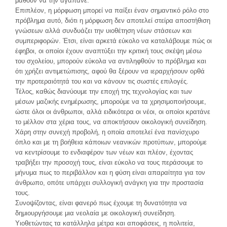
μάθουν να την αγαπάνε.
Επιπλέον, η μόρφωση μπορεί να παίξει έναν σημαντικό ρόλο στο
πρόβλημα αυτό, διότι η μόρφωση δεν αποτελεί στείρα αποστήθιση
γνώσεων αλλά συνδυάζει την υιοθέτηση νέων στάσεων και
συμπεριφορών. Έτσι, είναι αρκετά εύκολο να καταλάβουμε πώς οι
έφηβοι, οι οποίοι έχουν αναπτύξει την κριτική τους σκέψη μέσω
του σχολείου, μπορούν εύκολα να αντιληφθούν το πρόβλημα και
ότι χρήζει αντιμετώπισης, αφού θα ξέρουν να ιεραρχήσουν ορθά
την προτεραιότητά του και να κάνουν τις σωστές επιλογές.
Τέλος, καθώς διανύουμε την εποχή της τεχνολογίας και των
μέσων μαζικής ενημέρωσης, μπορούμε να τα χρησιμοποιήσουμε,
ώστε όλοι οι άνθρωποι, αλλά ειδικότερα οι νέοι, οι οποίοι κρατάνε
το μέλλον στα χέρια τους, να αποκτήσουν οικολογική συνείδηση.
Χάρη στην συνεχή προβολή, η οποία αποτελεί ένα πανίσχυρο
όπλο και με τη βοήθεια κάποιων νεανικών προτύπων, μπορούμε
να κεντρίσουμε το ενδιαφέρον των νέων και πλέον, έχοντας
τραβήξει την προσοχή τους, είναι εύκολο να τους περάσουμε το
μήνυμα πως το περιβάλλον και η φύση είναι απαραίτητα για τον
άνθρωπο, οπότε υπάρχει συλλογική ανάγκη για την προστασία
τους.
Συνοψίζοντας, είναι φανερό πως έχουμε τη δυνατότητα να
δημιουργήσουμε μια νεολαία με οικολογική συνείδηση.
Υιοθετώντας τα κατάλληλα μέτρα και αποφάσεις, η πολιτεία,