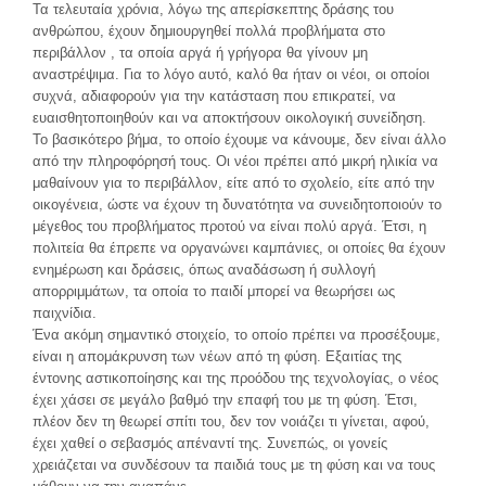
Τα τελευταία χρόνια, λόγω της απερίσκεπτης δράσης του
ανθρώπου, έχουν δημιουργηθεί πολλά προβλήματα στο
περιβάλλον , τα οποία αργά ή γρήγορα θα γίνουν μη
αναστρέψιμα. Για το λόγο αυτό, καλό θα ήταν οι νέοι, οι οποίοι
συχνά, αδιαφορούν για την κατάσταση που επικρατεί, να
ευαισθητοποιηθούν και να αποκτήσουν οικολογική συνείδηση.
Το βασικότερο βήμα, το οποίο έχουμε να κάνουμε, δεν είναι άλλο
από την πληροφόρησή τους. Οι νέοι πρέπει από μικρή ηλικία να
μαθαίνουν για το περιβάλλον, είτε από το σχολείο, είτε από την
οικογένεια, ώστε να έχουν τη δυνατότητα να συνειδητοποιούν το
μέγεθος του προβλήματος προτού να είναι πολύ αργά. Έτσι, η
πολιτεία θα έπρεπε να οργανώνει καμπάνιες, οι οποίες θα έχουν
ενημέρωση και δράσεις, όπως αναδάσωση ή συλλογή
απορριμμάτων, τα οποία το παιδί μπορεί να θεωρήσει ως
παιχνίδια.
Ένα ακόμη σημαντικό στοιχείο, το οποίο πρέπει να προσέξουμε,
είναι η απομάκρυνση των νέων από τη φύση. Εξαιτίας της
έντονης αστικοποίησης και της προόδου της τεχνολογίας, ο νέος
έχει χάσει σε μεγάλο βαθμό την επαφή του με τη φύση. Έτσι,
πλέον δεν τη θεωρεί σπίτι του, δεν τον νοιάζει τι γίνεται, αφού,
έχει χαθεί ο σεβασμός απέναντί της. Συνεπώς, οι γονείς
χρειάζεται να συνδέσουν τα παιδιά τους με τη φύση και να τους