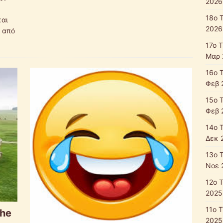
2026
18ο 
και
2026
α από
17ο 
Μαρ 
16o 
Φεβ 
15ο 
Φεβ 
14ο 
Δεκ 
13ο 
Νοε 
12o 
2025
11ο 
the
2025