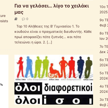
Για να γελάσει… λίγο το χειλάκι
10o 
μας
2025
ture
0
9o Τ
nsists
Φεβ 
Top 10 Αλήθειες της Β’ Γυμνασίου 1. Το
κουδούνι είναι ο πραγματικός διευθυντής. Κάθε
8o Τ
πρωί αποφασίζει πότε ξυπνάς… και πότε
Ιαν 2
τελειώνει η ώρα. 2.
[...]
7ο Τ
Δεκ 
6o Τ
2024
5ο Τ
2024
4ο Τ
2024
3ο Τ
Φεβ 