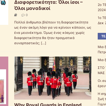
Διαφορετικότητα: Όλοι ίσοι –
2o Τ
Όλοι μοναδικοί
2024
0
1o Τ
Πολλοί άνθρωποι βλέπουν τη διαφορετικότητα
Δεκ 
ως έναν ακόμη λόγο για να κρίνουν κάποιον, ως
ένα μειονέκτημα. Όμως ένας κόσμος χωρίς
ΤΕ
διαφορετικότητα θα ήταν πραγματικά
συναρπαστικός;
[...]
Μια 
Πετρ
Μια 
ΣΤΟ 
ΜΑΣ 
Οι σ
έρευ
Η ση
ζωή 
Γυμν
Why Royal Guards in England