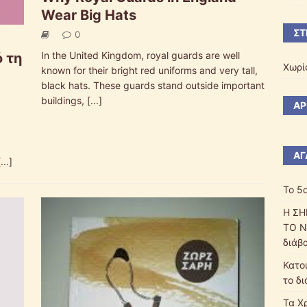
Wear Big Hats
ΣΤ
0
In the United Kingdom, royal guards are well
 τη
Χωρί
known for their bright red uniforms and very tall,
black hats. These guards stand outside important
buildings,
[...]
ΆΡ
ΑΓ
[...]
Το 5
Η ΣΗ
ΤΟ Ν
διάβ
Κατο
το δ
Τα Χ