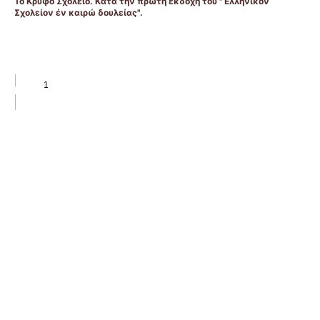
Το Κρυφό Σχολειό. Κατά την πρώτη εκδοχή του "Έλληνικόν
Σχολείον έν καιρώ δουλείας".