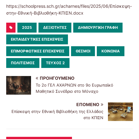
https://schoolpress.sch.gr/acharnes/files/2025/06/Επίσκεψη-
στην-Εθνική-Βιβλιοθήκη-ΚΠΙΣΝ.docx
2025
ΔΕΞΙΌΤΗΤΕΣ
ΔΗΜΙΟΥΡΓΙΚΉ ΓΡΑΦΉ
ΕΚΠΑΙΔΕΥΤΙΚΈΣ ΕΠΙΣΚΈΨΕΙΣ
ΕΠΙΜΟΡΦΩΤΙΚΈΣ ΕΠΙΣΚΈΨΕΙΣ
ΘΕΣΜΟΊ
ΚΟΙΝΩΝΊΑ
ΠΟΛΙΤΙΣΜΌΣ
ΤΕΎΧΟΣ 2
ΠΡΟΗΓΟΎΜΕΝΟ
To 2ο ΓΕΛ ΑΧΑΡΝΩΝ στο 9ο Ευρωπαϊκό
Μαθητικό Συνέδριο στο Μόναχο
ΕΠΌΜΕΝΟ
Επίσκεψη στην Εθνική Βιβλιοθήκη της Ελλάδος
στο ΚΠΙΣΝ