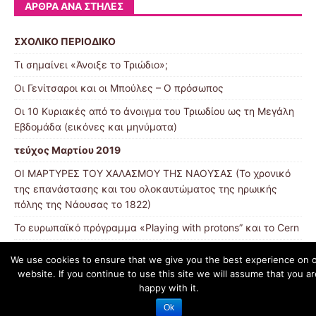
ΆΡΘΡΑ ΑΝΆ ΣΤΉΛΕΣ
ΣΧΟΛΙΚΟ ΠΕΡΙΟΔΙΚΟ
Τι σημαίνει «Άνοιξε το Τριώδιο»;
Οι Γενίτσαροι και οι Μπούλες – Ο πρόσωπος
Οι 10 Κυριακές από το άνοιγμα του Τριωδίου ως τη Μεγάλη
Εβδομάδα (εικόνες και μηνύματα)
τεύχος Μαρτίου 2019
ΟΙ ΜΑΡΤΥΡΕΣ ΤΟΥ ΧΑΛΑΣΜΟΥ ΤΗΣ ΝΑΟΥΣΑΣ (Το χρονικό
της επανάστασης και του ολοκαυτώματος της ηρωικής
πόλης της Νάουσας το 1822)
Το ευρωπαϊκό πρόγραμμα «Playing with protons” και το Cern
We use cookies to ensure that we give you the best experience on 
website. If you continue to use this site we will assume that you ar
schoolpress.sch.gr
happy with it.
Ok
Όροι Χρήσης schoolpress.sch.gr
|
Δήλωση προσβασιμότητας