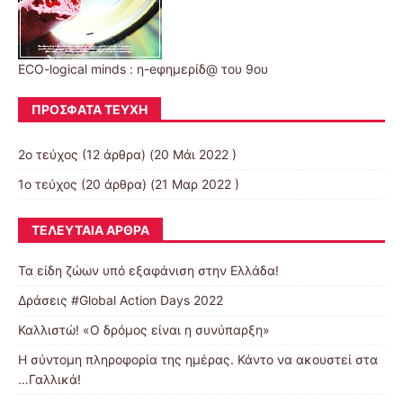
ECO-logical minds : η-eφημερίδ@ του 9ου
ΠΡΌΣΦΑΤΑ ΤΕΎΧΗ
2ο τεύχος
(12 άρθρα) (20 Μάι 2022 )
1ο τεύχος
(20 άρθρα) (21 Μαρ 2022 )
ΤΕΛΕΥΤΑΊΑ ΆΡΘΡΑ
Τα είδη ζώων υπό εξαφάνιση στην Ελλάδα!
Δράσεις #Global Action Days 2022
Καλλιστώ! «Ο δρόμος είναι η συνύπαρξη»
Η σύντομη πληροφορία της ημέρας. Κάντο να ακουστεί στα
…Γαλλικά!