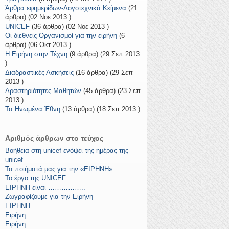
Άρθρα εφημερίδων-Λογοτεχνικά Κείμενα
(21
άρθρα) (02 Νοε 2013 )
UNICEF
(36 άρθρα) (02 Νοε 2013 )
Οι διεθνείς Οργανισμοί για την ειρήνη
(6
άρθρα) (06 Οκτ 2013 )
Η Ειρήνη στην Τέχνη
(9 άρθρα) (29 Σεπ 2013
)
Διαδραστικές Ασκήσεις
(16 άρθρα) (29 Σεπ
2013 )
Δραστηριότητες Μαθητών
(45 άρθρα) (23 Σεπ
2013 )
Τα Ηνωμένα Έθνη
(13 άρθρα) (18 Σεπ 2013 )
Αριθμός άρθρων στο τεύχος
Βοήθεια στη unicef ενόψει της ημέρας της
unicef
Τα ποιήματά μας για την «ΕΙΡΗΝΗ»
Το έργο της UNICEF
ΕΙΡΗΝΗ είναι ……………..
Ζωγραφίζουμε για την Ειρήνη
ΕΙΡΗΝΗ
Ειρήνη
Ειρήνη