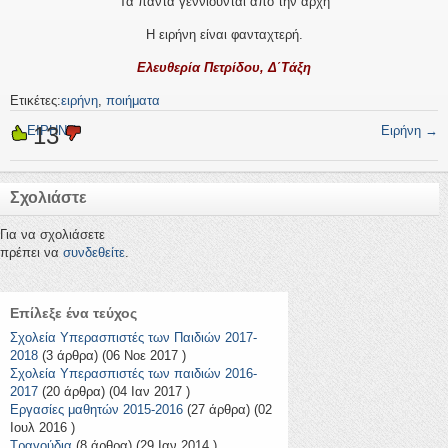
Τα πάντα γεννιούνται από την αρχή
Η ειρήνη είναι φανταχτερή.
Ελευθερία Πετρίδου, Δ΄Τάξη
Ετικέτες:
ειρήνη
,
ποιήματα
13
←
ΕΙΡΗΝΗ
Ειρήνη
→
Σχολιάστε
Για να σχολιάσετε
πρέπει να
συνδεθείτε
.
Επίλεξε ένα τεύχος
Σχολεία Υπερασπιστές των Παιδιών 2017-
2018
(3 άρθρα) (06 Νοε 2017 )
Σχολεία Υπερασπιστές των παιδιών 2016-
2017
(20 άρθρα) (04 Ιαν 2017 )
Εργασίες μαθητών 2015-2016
(27 άρθρα) (02
Ιουλ 2016 )
Τραγούδια
(8 άρθρα) (29 Ιαν 2014 )