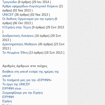
Τραγούδια
(8 άρθρα) (29 Ιαν 2014 )
Άρθρα εφημερίδων-Λογοτεχνικά Κείμενα
(21
άρθρα) (02 Νοε 2013 )
UNICEF
(36 άρθρα) (02 Νοε 2013 )
Οι διεθνείς Οργανισμοί για την ειρήνη
(6
άρθρα) (06 Οκτ 2013 )
Η Ειρήνη στην Τέχνη
(9 άρθρα) (29 Σεπ 2013
)
Διαδραστικές Ασκήσεις
(16 άρθρα) (29 Σεπ
2013 )
Δραστηριότητες Μαθητών
(45 άρθρα) (23 Σεπ
2013 )
Τα Ηνωμένα Έθνη
(13 άρθρα) (18 Σεπ 2013 )
Αριθμός άρθρων στο τεύχος
Βοήθεια στη unicef ενόψει της ημέρας της
unicef
Τα ποιήματά μας για την «ΕΙΡΗΝΗ»
Το έργο της UNICEF
ΕΙΡΗΝΗ είναι ……………..
Ζωγραφίζουμε για την Ειρήνη
ΕΙΡΗΝΗ
Ειρήνη