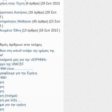
ιρήνη στην Τέχνη
(9 άρθρα) (29 Σεπ 2013
δραστικές Ασκήσεις
(16 άρθρα) (29 Σεπ
 )
στηριότητες Μαθητών
(45 άρθρα) (23 Σεπ
 )
Ηνωμένα Έθνη
(13 άρθρα) (18 Σεπ 2013 )
θμός άρθρων στο τεύχος
θεια στη unicef ενόψει της ημέρας της
ef
ποιήματά μας για την «ΕΙΡΗΝΗ»
έργο της UNICEF
ΗΝΗ είναι ……………..
ραφίζουμε για την Ειρήνη
ΡΗΝΗ
ήνη
ήνη
ήνη
ήνη (ποίημα)
ήνη μια λέξη …
ημα για την ειρήνη
ήνη