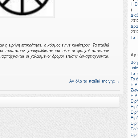
Η Ε
)
Δια
2013
Δρα
2013
Τα 
η ειρήνη επικράτησε, ο κόσμος έγινε καλύτερος. Τα παιδιά
οι περπατούν χαμογελώντας και όλοι οι φτωχοί αποκτούν
Αρι
ναφτιάχνονται οι χαλασμένοι δρόμοι επίσης ξαναφτιάχνονται,
Βοή
unic
Τα 
Το 
Αν όλα τα παιδιά της γης
→
ΕΙΡ
Ζωγ
ΕΙ
Ειρ
Ειρ
Ειρ
Ειρ
Ειρ
Ποί
Ειρ