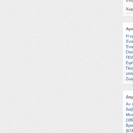
Στή
Χωρ
Αγ
Η ει
Ένα
Ένα
Όταν
ΠΟ
Ειρ
Πώς
υπά
Ζωγ
Δη
Αν 
διά
Μετ
(18
Βρα
(67