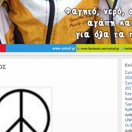
Επί
ΟΣ
Σχο
201
Σχο
201
Εργ
Ιουλ
Τρα
Άρθ
άρθ
UNI
Οι δ
άρθ