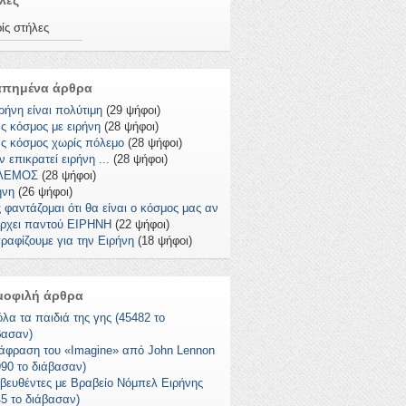
λες
ίς στήλες
απημένα άρθρα
ρήνη είναι πολύτιμη
(29 ψήφοι)
ς κόσμος με ειρήνη
(28 ψήφοι)
ς κόσμος χωρίς πόλεμο
(28 ψήφοι)
 επικρατεί ειρήνη ...
(28 ψήφοι)
ΛΕΜΟΣ
(28 ψήφοι)
ήνη
(26 ψήφοι)
 φαντάζομαι ότι θα είναι ο κόσμος μας αν
ρχει παντού ΕΙΡΗΝΗ
(22 ψήφοι)
ραφίζουμε για την Ειρήνη
(18 ψήφοι)
μοφιλή άρθρα
όλα τα παιδιά της γης (45482 το
βασαν)
άφραση του «Imagine» από John Lennon
990 το διάβασαν)
βευθέντες με Βραβείο Νόμπελ Ειρήνης
45 το διάβασαν)