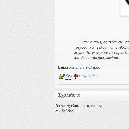
Όταν ο πόλεμος τελείωσε, όταν 
τρέχουν και γελούν οι άνθρωπ
λεφτά. Τα γκρεμισμένα κτίρια ξα
και δεν υπάρχουν ερείπια.
Ετικέτες:
ειρήνη
,
πόλεμος
11
←
Βιβλία για την ειρήνη
Σχολιάστε
Για να σχολιάσετε πρέπει να
συνδεθείτε
.