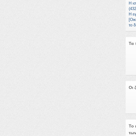
Η ισ
(43
Η ε
[Οι
το 
Τα 
Οι 
Το 
των