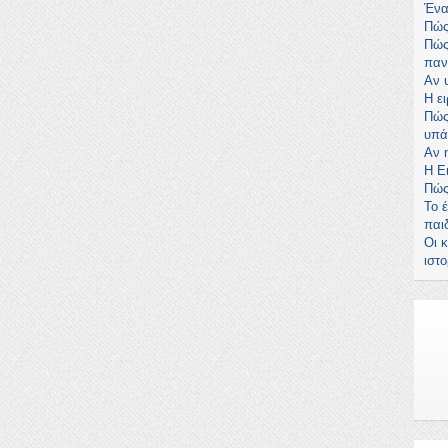
Ένα
Πώς
Πώς
παν
Αν 
Η ει
Πώς
υπά
Αν 
Η Ε
Πώς
Το 
παι
Οι 
ιστο