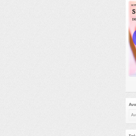
Αν
Ανα