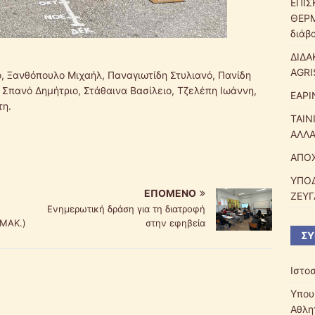
ΕΠΙΣ
ΘΕΡΜ
διάβ
ΔΙΔΑ
AGRI
, Ξανθόπουλο Μιχαήλ, Παναγιωτίδη Στυλιανό, Πανίδη
 Σπανό Δημήτριο, Στάθαινα Βασίλειο, Τζελέπη Ιωάννη,
ΕΑΡΙ
τη.
ΤΑΙΝ
ΑΛΛΑ
ΑΠΟΧ
ΥΠΟΔ
ΕΠΌΜΕΝΟ
ΖΕΥΓ
Ενημερωτική δράση για τη διατροφή
.ΜΑΚ.)
στην εφηβεία
ΣΎ
Ιστο
Υπου
Αθλη