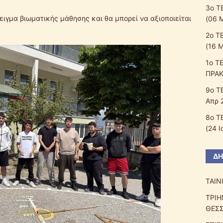
3ο Τ
ιγμα βιωματικής μάθησης και θα μπορεί να αξιοποιείται
(06 
2ο Τ
(16 
1ο Τ
ΠΡΑΚ
9ο Τ
Απρ 
8ο Τ
(24 Ι
ΔΗ
ΤΑΙΝ
ΤΡΙΗ
ΘΕΣΣ