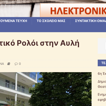
ΟΥΜΕΝΑ ΤΕΥΧΗ
ΤΟ ΣΧΟΛΕΙΟ ΜΑΣ
ΣΥΝΤΑΚΤΙΚΗ ΟΜΑ
ικό Ρολόι στην Αυλή
ΤΕ
ΕΝΑ
0
6η Έ
Δημι
Θεατ
Ενημ
εφηβ