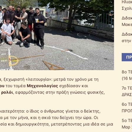
Ηλια
Σχολ
Διδα
Μακε
Διδα
στην
ΠΡ
8ο Τ
(16 
, ξεχωριστή «λειτουργία»: μετρά τον χρόνο με τη
ίου
του τομέα
Μηχανολογίας
σχεδίασαν και
7ο Τ
 ρολόι
, εφαρμόζοντας στην πράξη γνώσεις φυσικής,
ΔΡΑΣ
6ο Τ
ΠΡΟ
διαιτερότητα: ο ίδιος ο άνθρωπος γίνεται ο δείκτης,
με τον μήνα, και η σκιά του δείχνει την ώρα. Οι
5ο Τ
ία και δημιουργικότητα, μετατρέποντας μια ιδέα σε μια
Μαρ 