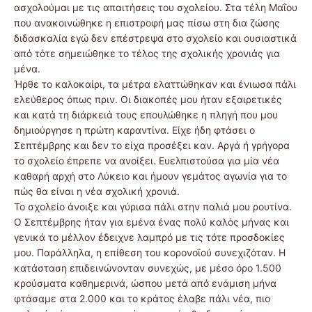
ασχολούμαι με τις απαιτήσεις του σχολείου. Στα τέλη Μαΐου
που ανακοινώθηκε η επιστροφή μας πίσω στη δια ζώσης
διδασκαλία εγώ δεν επέστρεψα στο σχολείο και ουσιαστικά
από τότε σημειώθηκε το τέλος της σχολικής χρονιάς για
μένα.
Ήρθε το καλοκαίρι, τα μέτρα ελαττώθηκαν και ένιωσα πάλι
ελεύθερος όπως πριν. Οι διακοπές μου ήταν εξαιρετικές
και κατά τη διάρκειά τους επουλώθηκε η πληγή που μου
δημιούργησε η πρώτη καραντίνα. Είχε ήδη φτάσει ο
Σεπτέμβρης και δεν το είχα προσέξει καν. Αργά ή γρήγορα
το σχολείο έπρεπε να ανοίξει. Ευελπιστούσα για μία νέα
καθαρή αρχή στο Λύκειο και ήμουν γεμάτος αγωνία για το
πώς θα είναι η νέα σχολική χρονιά.
Το σχολείο άνοιξε και γύρισα πάλι στην παλιά μου ρουτίνα.
Ο Σεπτέμβρης ήταν για εμένα ένας πολύ καλός μήνας και
γενικά το μέλλον έδειχνε λαμπρό με τις τότε προσδοκίες
μου. Παράλληλα, η επίθεση του κορονοϊού συνεχιζόταν. Η
κατάσταση επιδεινώνονταν συνεχώς, με μέσο όρο 1.500
κρούσματα καθημερινά, ώσπου μετά από ενάμιση μήνα
φτάσαμε στα 2.000 και το κράτος έλαβε πάλι νέα, πιο