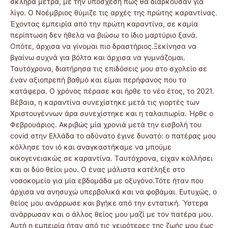
σκληρά μέτρα, με την υπόσχεση πώς θα διαρκούσαν για
λίγο. Ο Νοέμβριος θύμιζε τις αρχές της πρώτης καραντίνας.
Έχοντας εμπειρία από την πρώτη καραντίνα, σε καμία
περίπτωση δεν ήθελα να βιώσω το ίδιο μαρτύριο ξανά.
Οπότε, άρχισα να γίνομαι πιο δραστήριος.Ξεκίνησα να
βγαίνω συχνά για βόλτα και άρχισα να γυμνάζομαι.
Ταυτόχρονα, διατήρησα τις επιδόσεις μου στο σχολείο σε
έναν αξιοπρεπή βαθμό και είμαι περήφανος που το
κατάφερα. Ο χρόνος πέρασε και ήρθε το νέο έτος, το 2021.
Βέβαια, η καραντίνα συνεχίστηκε μετά τις γιορτές των
Χριστουγέννων άρα συνεχίστηκε και η ταλαιπωρία. Ήρθε ο
Φεβρουάριος. Ακριβώς μία χρονιά μετά την εισβολή του
covid στην Ελλάδα το αδύνατο έγινε δυνατό: ο πατέρας μου
κόλλησε τον ιό και αναγκαστήκαμε να μπούμε
οικογενειακώς σε καραντίνα. Tαυτόχρονα, είχαν κολλήσει
και οι δύο θείοι μου. O ένας μάλιστα κατέληξε στο
νοσοκομείο για μία εβδομάδα με οξυγόνο.Τότε ήταν που
άρχισα να ανησυχώ υπερβολικά και να φοβάμαι. Ευτυχώς, ο
θείος μου ανάρρωσε και βγήκε από την εντατική. Ύστερα
ανάρρωσαν και ο άλλος θείος μου μαζί με τον πατέρα μου.
Αυτή η εμπειρία ήταν από τις χειρότερες της ζωής μου έως