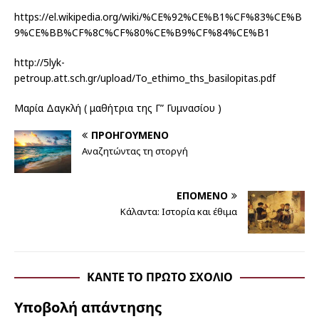
https://el.wikipedia.org/wiki/%CE%92%CE%B1%CF%83%CE%B
9%CE%BB%CF%8C%CF%80%CE%B9%CF%84%CE%B1
http://5lyk-
petroup.att.sch.gr/upload/To_ethimo_ths_basilopitas.pdf
Μαρία Δαγκλή ( μαθήτρια της Γ” Γυμνασίου )
ΠΡΟΗΓΟΎΜΕΝΟ
Αναζητώντας τη στοργή
ΕΠΌΜΕΝΟ
Κάλαντα: Ιστορία και έθιμα
ΚΆΝΤΕ ΤΟ ΠΡΏΤΟ ΣΧΌΛΙΟ
Υποβολή απάντησης