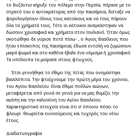
το Βυζάντιο κήρυξε τον πόλεμο στην Περσία, πέρασε με το
στρατό του ο αυτοκράτορας από την Καισάρεια, διέταξε να
φορολογήσουν όλους τους κατοίκους και να τους πάρουν
όλα τα χρήματά τους. Τότε οι κάτοικοι αναγκάστηκαν να
δώσουν χρυσαφικά και χρήματα στον Ιουλιανό. Όταν όμως
σκοτώθηκε-δε γύρισε ποτέ πίσω- , ο Άγιος Βασίλειος που
ήταν επίσκοπος της Καισάρειας έδωσε εντολή να ζυμώσουν
μικρά ψωμιά και στο καθένα έβαλε ένα νόμισμα ή χρυσαφικό.
Τα υπόλοιπα τα μοίρασε στους φτωχούς.
Έτσι γεννήθηκε το έθιμο της πίτας που ονομάστηκε
βασιλόπιτα. Την φτιάχνουμε την πρώτη μέρα του χρόνου,
του Αγίου Βασιλείου. Είναι έθιμο πολλών αιώνων,
μεταφέρεται από γενιά σε γενιά για να μας θυμίζει την
αγάπη και την καλοσύνη του Αγίου Βασιλείου.
Χαρακτηριστικό στοιχείο είναι ότι σ’ όποιον πέσει το
φλουρί θεωρείται ευνοούμενος και τυχερός του νέου
έτους.
Διαδικτυογραφία