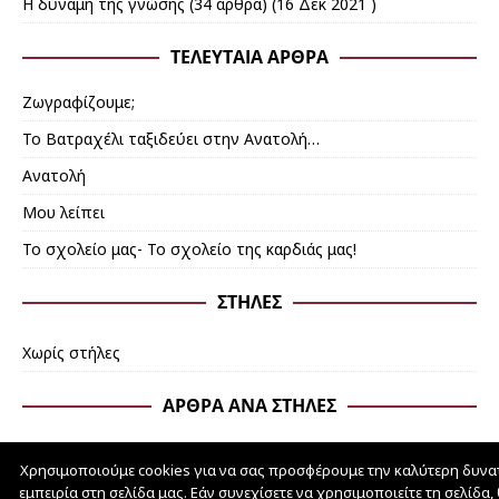
Η δύναμη της γνώσης
(34 άρθρα) (16 Δεκ 2021 )
ΤΕΛΕΥΤΑΊΑ ΆΡΘΡΑ
Ζωγραφίζουμε;
Το Βατραχέλι ταξιδεύει στην Ανατολή…
Ανατολή
Mου λείπει
Το σχολείο μας- Το σχολείο της καρδιάς μας!
ΣΤΉΛΕΣ
Χωρίς στήλες
ΆΡΘΡΑ ΑΝΆ ΣΤΉΛΕΣ
Χρησιμοποιούμε cookies για να σας προσφέρουμε την καλύτερη δυνα
εμπειρία στη σελίδα μας. Εάν συνεχίσετε να χρησιμοποιείτε τη σελίδα,