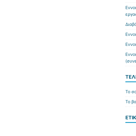
Εννο
εργα
Διαβ
Εννο
Εννο
Εννο
(συν
ΤΕΛ
Το σα
Το β
ΕΤΙ