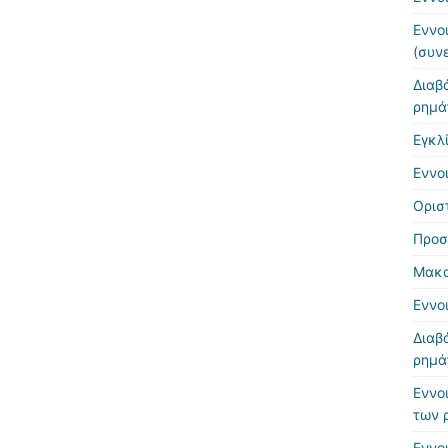
Εννο
(συν
Διαβ
ρημά
Εγκλ
Εννο
Ορισ
Προσ
Μακα
Εννο
Διαβ
ρημά
Εννο
των 
Εννο