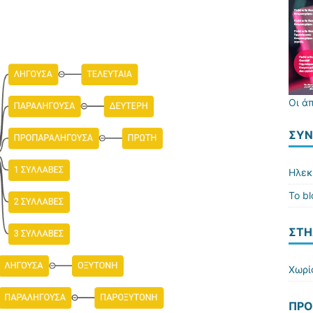
Οι ά
ΣΎΝ
Ηλεκ
Το b
ΣΤΗ
Χωρί
ΠΡΌ