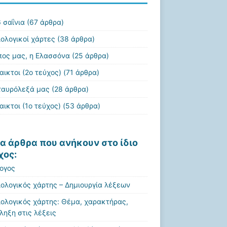
 σαΐνια
(67 άρθρα)
ιολογικοί χάρτες
(38 άρθρα)
πος μας, η Ελασσόνα
(25 άρθρα)
αικτοι (2ο τεύχος)
(71 άρθρα)
ταυρόλεξά μας
(28 άρθρα)
αικτοι (1ο τεύχος)
(53 άρθρα)
α άρθρα που ανήκουν στο ίδιο
χος:
ογος
ιολογικός χάρτης – Δημιουργία λέξεων
ιολογικός χάρτης: Θέμα, χαρακτήρας,
ληξη στις λέξεις