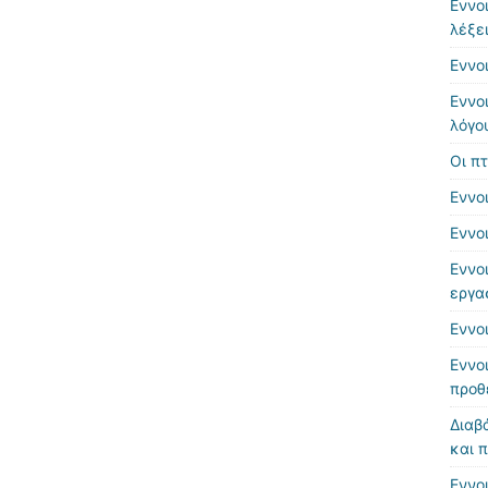
Εννο
λέξε
Εννο
Εννο
λόγο
Οι π
Εννο
Εννο
Εννο
εργα
Εννο
Εννο
προθ
Διαβ
και 
Εννο