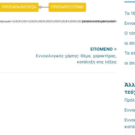
Τα 16
Εννο
Ο τό
οι άπ
ΕΠΌΜΕΝΟ
Τα σ
Εννοιολογικός χάρτης: Θέμα, χαρακτήρας,
κατάληξη στις λέξεις
οι άπ
Άλλ
τεύ
Πρόλ
Εννο
Εννο
κατά