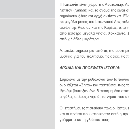
Η
Ιαπωνία
είναι χώρα της Ανατολικής Ασ
Νιππόν (
Nippon
) και το όνομά της είναι
σημαίνουν
ήλιος
και
αρχή
αντίστοιχα. Εί
σε μεγάλο μέρος του Ιαπωνικού Αρχιπελά
ακτών της Ρωσίας και της Κορέας, από τ
από τέσσερα μεγάλα νησιά, Χοκκάιντο, Σ
από χιλιάδες μικρότερα.
Αποτελεί σήμερα μια από τις πιο μυστηρ
μυστικά για τον πολιτισμό, τις αξίες, τ
ΑΡΧΑΙΑ ΚΑΙ ΠΡΟΣΦΑΤΗ ΙΣΤΟΡΙΑ:
Σύμφωνα με την μυθολογία των Ιαπώνων,
ονομάζεται «Σίντο» και πιστεύεται πως τ
Ιζανάμι βούτηξαν ένα διακοσμημένο σπα
μεγάλα, υπέροχα νησιά, τα νησιά που α
Οι επιστήμονες πιστεύουν πως οι Ιάπωνε
και οι πρώτοι που κατοίκησαν εκείνη την
γράμματα και η γλώσσα τους.