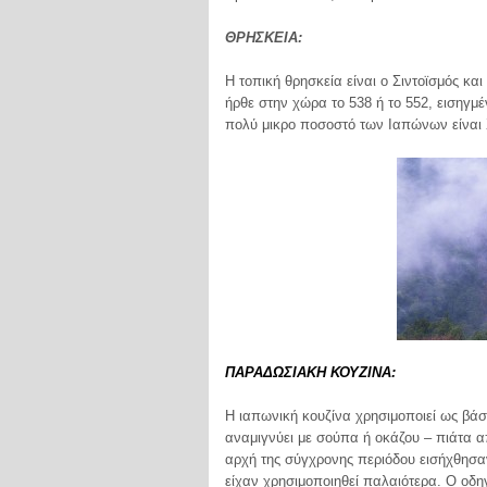
ΘΡΗΣΚΕΙΑ:
Η τοπική θρησκεία είναι ο Σιντοϊσμός κα
ήρθε στην χώρα το 538 ή το 552, εισηγμ
πολύ μικρο ποσοστό των Ιαπώνων είναι Χ
ΠΑΡΑΔΩΣΙΑΚΗ ΚΟΥΖΙΝΑ:
Η ιαπωνική κουζίνα χρησιμοποιεί ως βά
αναμιγνύει με σούπα ή οκάζου – πιάτα 
αρχή της σύγχρονης περιόδου εισήχθησ
είχαν χρησιμοποιηθεί παλαιότερα. Ο οδη