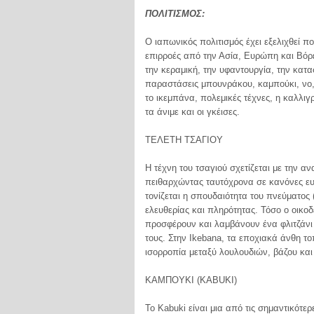
ΠΟΛΙΤΙΣΜΟΣ:
Ο ιαπωνικός πολιτισμός έχει εξελιχθεί 
επιρροές από την Ασία, Ευρώπη και Βόρ
την κεραμική, την υφαντουργία, την κατ
παραστάσεις μπουνράκου, καμπούκι, νο, 
το ικεμπάνα, πολεμικές τέχνες, η καλλιγρ
τα άνιμε και οι γκέισες.
ΤΕΛΕΤΗ ΤΣΑΓΙΟΥ
Η τέχνη του τσαγιού σχετίζεται με την 
πειθαρχώντας ταυτόχρονα σε κανόνες ευ
τονίζεται η σπουδαιότητα του πνεύματος 
ελευθερίας και πληρότητας. Τόσο ο οικο
προσφέρουν και λαμβάνουν ένα φλιτζάνι 
τους. Στην Ikebana, τα εποχιακά άνθη τ
ισορροπία μεταξύ λουλουδιών, βάζου κα
ΚΑΜΠΟΥΚΙ (KABUKI)
Το Kabuki είναι μια από τις σημαντικότε