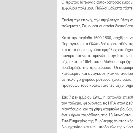
Ο πρώτος Ιάπωνας αυτοκράτορας εμφανίσ
εμφύλιου πολέμου. Πολλοί μάλιστα πίστε
Εκείνη την εποχή, την υψηλότερη θέση στ
πολεμιστές Σαμουράι οι οποίοι διοικούσα
Κατά την περίοδο 1600-1800, αρχίζουν 
Πορτογάλοι και Ολλανδοί προσπαθόντας ν
και αυτό δημιουργούσε εμφύλιες διαμάχε
σύνορα και να απομονώσει την Ιαπωνία
μέχρι και το 1854 που ο Μάθιου Πέρι ζή
βομβαρδίζει την πρωτεύουσα. Οι σαμου
κατάφεραν και αναγκάστηκαν να ανοίξουν
με πολύ γρήγορους ρυθμούς χωρίς όμως ν
προγόνων τους κρατώντας τες μέχρι σήμ
Στις 7 Δεκεμβρίου 1941, η Ιαπωνία επιτ
τον πόλεμο, φέρνοντας τις ΗΠΑ στον Δεύ
Μαντζουρία και τη ρίψη ατομικών βομβώ
άνευ όρων παράδοση στις 15 Αυγούστου.
Συν-Ευημερίας της Ευρύτερης Ανατολικής
βιομηχανίας και των υποδομών της χώρα