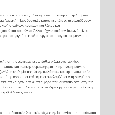
πολύ από τις απαρχές. Ο σύγχρονος πολιτισμός περιλαμβάνει
εια Αμερική. Παραδοσιακές ιαπωνικές τέχνες περιλαμβάνουν
ασκευή σπαθιών, κουκλών και λάκας και
χορού και ρακούγκο. Άλλες τέχνες από την Ιαπωνία είναι
αφία, το οριγκάμι, η τελετουργία του τσαγιού, τα μάνγκα και
αναζήτηση της αλήθειας μέσω βαθιά ριζωμένων αρχών,
πρεπούς και τυπικής συμπεριφοράς. Στην τελετή τσαγιού
(
wabi)
, η επιθυμία της υλικής απλότητας και της πνευματικής
δεσπότης όσο και οι καλεσμένοι απολαμβάνουν τη στιγμή που
τσάι σα να ήταν η τελευταία φορά που συναντιούνται στη ζωή
οποθετούνται κατάλληλα ώστε να δημιουργήσουν μια αισθητική
ι περιβάλλοντος χώρου.
ρες παραδοσιακές θεατρικές τέχνες της Ιαπωνίας που προέρχεται