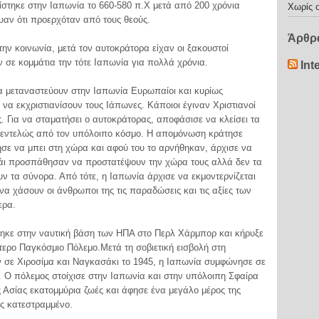
τηκε στην Ιαπωνία το 660-580 π.Χ μετά από 200 χρόνια
Χωρίς 
υαν ότι προερχόταν από τους θεούς.
Άρθρα
ην κοινωνία, μετά τον αυτοκράτορα είχαν οι ξακουστοί
ν σε κομμάτια την τότε Ιαπωνία για πολλά χρόνια.
Int
να μεταναστεύουν στην Ιαπωνία Ευρωπαίοι και κυρίως
α εκχριστιανίσουν τους Ιάπωνες. Κάποιοι έγιναν Χριστιανοί
ς. Για να σταματήσει ο αυτοκράτορας, αποφάσισε να κλείσει τα
 εντελώς από τον υπόλοιπο κόσμο. Η απομόνωση κράτησε
τησε να μπει στη χώρα και αφού του το αρνήθηκαν, άρχισε να
ράι προσπάθησαν να προστατέψουν την χώρα τους αλλά δεν τα
 τα σύνορα. Από τότε, η Ιαπωνία άρχισε να εκμοντερνίζεται
α χάσουν οι άνθρωποι της τις παραδώσεις και τις αξίες των
ερα.
έθηκε στην ναυτική βάση των ΗΠΑ στο Περλ Χάρμπορ και κήρυξε
τερο Παγκόσμιο Πόλεμο.Μετά τη σοβιετική εισβολή στη
ν σε Χιροσίμα και Ναγκασάκι το 1945, η Ιαπωνία συμφώνησε σε
 Ο πόλεμος στοίχισε στην Ιαπωνία και στην υπόλοιπη Σφαίρα
 Ασίας εκατομμύρια ζωές και άφησε ένα μεγάλο μέρος της
ς κατεστραμμένο.