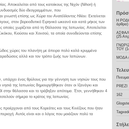
ίας. Αποκαλείται από τους κατοίκους της Νιχόν (
Nihon
) ή
 συνδυασμός δύο ιδεογραμμάτων, που
Πρόσ
ναι γνωστή επίσης ως
Χώρα του Ανατέλλοντος Ηλίου
. Εκτείνεται
Η ΡΟΔ
γους, στον βορειοδυτικό Ειρηνικό ωκεανό και κατά μήκος των
άρθρα) 
ις οποίες χωρίζεται από τη Θάλασσα της Ιαπωνίας. Αποτελείται
ΑΣΦΑΛ
ικόκου, Κιούσου και Χονσού, τα οποία συνοδεύονται επίσης
(25 Απρ
ΓΝΩΡΙ
ΤΟΥ
(1
ιώδεις χώρες του πλανήτη με άπειρα πολύ καλά κρυμμένα
ις παραδώσεις αλλά και τον τρόπο ζωής των Ιαπώνων.
ΜΟΔΑ
Τελευ
Πνευματ
 υπάρχει ένας θρύλους για την γέννηση των νησιών τους που
α νησιά της Ιαπωνίας δημιουργήθηκαν όταν οι Ιζανάγκι και
PREZI
θί στην θάλασσα και το τράβηξαν απότομα. Έτσι, γεννήθηκαν 4
162
ποτελούν σήμερα το κράτος της Ιαπωνίας.
Glogste
ς προέρχοναι από τους Κορεάτες και τους Κινέζους που ήταν
Tagxed
 περιοχή. Αυτός είναι και ο λόγος που μοιάζουν πολύ τα
Στήλε