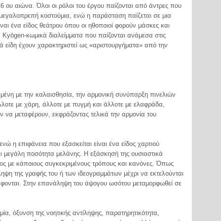
6 ου αιώνα. Όλοι οι ρόλοι του έργου παίζονται από άντρες που
ν μεγαλοπρεπή κοστούμια, ενώ η παράσταση παίζεται σε μια
ναι ένα είδος θεάτρου όπου οι ηθοποιοί φορούν μάσκες και
α Kyōgen-κωμικά διαλείμματα που παίζονται ανάμεσα στις
κά είδη έχουν χαρακτηριστεί ως «αριστουργήματα» από την
εμένη με την καλαισθησία, την αρμονική συνύπαρξη πινελιών
λλοτε με χάρη, άλλοτε με πυγμή και άλλοτε με ελαφράδα,
 να μεταφέρουν, εκφράζοντας τελικά την αρμονία του
ενώ η επιφάνεια που εξασκείται είναι ένα είδος χαρτιού
ι μεγάλη ποσότητα μελάνης. Η εξάσκησή της ουσιαστικά
τος με κάποιους συγκεκριμένους τρόπους και κανόνες. Όπως
ληψη της γραφής του ή των ιδεογραμμάτων μέχρι να εκτελούνται
άφονται. Στην επανάληψη του άψογου ωσότου μεταμορφωθεί σε
μία, όξυνση της νοητικής αντίληψης, παρατηρητικότητα,