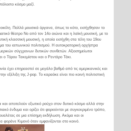
υπόλοιπο κόσμο μαζί.
ποικίλη. Πολλά μουσικά όργανα, όπως το κότο, εισήχθησαν το
ατικό θέατρο Νο από τον 14ο αιώνα και η λαϊκή μουσική, με το
τική κλασσική μουσική, η οποία εισήχθη στα τέλη του 19ου
α του ιαπωνικού πολιτισμού. Η αυτοκρατορική ορχήστρα
 μερικών σύγχρονων δυτικών συνθετών. Αξιοσημείωτοι
ι ο Τόρου Τακεμίστου και ο Ρεντάρο Τάκι.
νία έχει επηρεαστεί σε μεγάλο βαθμό από τις αμερικανικές και
ην εξέλιξη της J-pop. Το καραόκε είναι πιο κοινή πολιτιστική
α και αποτελούν εξωτικό ρούχο στον δυτικό κόσμο αλλά στην
κό ένδυμα και ορίζει ότι φοριούνται με συγκεκριμένο τρόπο,
τουαλέτας σε μια επίσημη εκδήλωση. Ακόμα και οι
 φοράνε Κιμονό όταν εμφανίζονται στο κοινό.