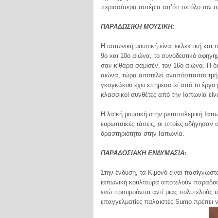
περισσότερα αστέρια απ’ότι σε όλο τον 
ΠΑΡΑΔΩΣΙΚΗ ΜΟΥΣΙΚΗ:
Η ιαπωνική μουσική είναι εκλεκτική και 
9ο και 10ο αιώνα, το συνοδευτικό αφηγημ
σαν κιθάρα σαμισέν, τον 16ο αιώνα. Η δυ
αιώνα, τώρα αποτελεί αναπόσπαστο τμήμ
γκαγκάκου έχει επηρεαστεί από το έργο
κλασσικοί συνθέτες από την Ιαπωνία είνα
Η λαϊκή μουσική στην μεταπολεμική Ιαπω
ευρωπαϊκές τάσεις, οι οποίες οδήγησαν στ
δραστηριότητα στην Ιαπωνία.
ΠΑΡΑΔOΣΙΑΚΗ ΕΝΔΥΜΑΣΙΑ:
Στην ένδυση, τα Κιμονό είναι πασίγνωστ
ιαπωνική κουλτούρα αποτελούν παραδοσια
ενώ προτιμούνται αντί μιας πολυτελούς 
επαγγελματίες παλαιστές Sumo πρέπει να