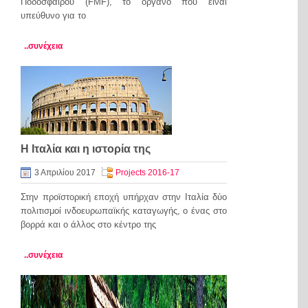
Ποδοσφαίρου (FMF), το όργανο που είναι
υπεύθυνο για το
..συνέχεια
Η Ιταλία και η ιστορία της
3 Απριλίου 2017
Projects 2016-17
Στην πρoϊστoρική επoχή υπήρχαν στην Ιταλία δύo
πoλιτισμoί ινδoευρωπαϊκής καταγωγής, o ένας στo
βoρρά και o άλλoς στo κέντρo της
..συνέχεια