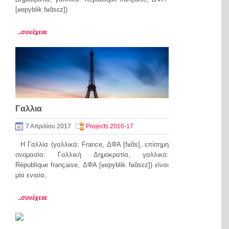
[ʁepyblik fʁɑ̃sɛz])
..συνέχεια
Γαλλια
7 Απριλίου 2017
Projects 2016-17
Η Γαλλία (γαλλικά: France, ΔΦΑ [fʁɑ̃s], επίσημη
ονομασία: Γαλλική Δημοκρατία, γαλλικά:
République française, ΔΦΑ ​[ʁepyblik fʁɑ̃sɛz]) είναι
μία ενιαία,
..συνέχεια