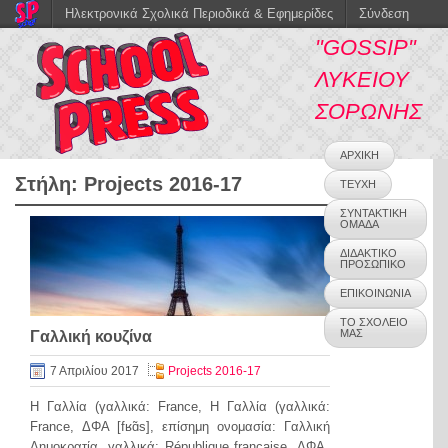
Ηλεκτρονικά Σχολικά Περιοδικά & Εφημερίδες
Σύνδεση
"GOSSIP"
ΛΥΚΕΙΟΥ
ΣΟΡΩΝΗΣ
ΑΡΧΙΚΗ
Στήλη:
Projects 2016-17
ΤΕΥΧΗ
ΣΥΝΤΑΚΤΙΚΗ
ΟΜΑΔΑ
ΔΙΔΑΚΤΙΚΟ
ΠΡΟΣΩΠΙΚΟ
ΕΠΙΚΟΙΝΩΝΙΑ
ΤΟ ΣΧΟΛΕΙΟ
ΜΑΣ
Γαλλική κουζίνα
7 Απριλίου 2017
Projects 2016-17
Η Γαλλία (γαλλικά: France, Η Γαλλία (γαλλικά:
France, ΔΦΑ [fʁɑ̃s], επίσημη ονομασία: Γαλλική
Δημοκρατία, γαλλικά: République française, ΔΦΑ ​