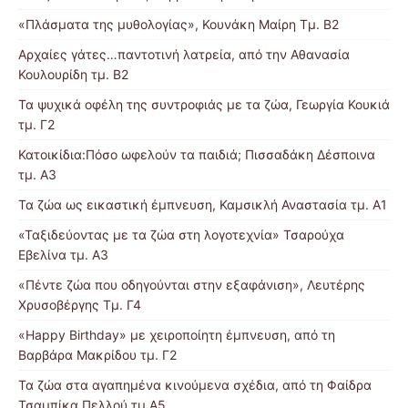
«Πλάσματα της μυθολογίας», Κουνάκη Μαίρη Τμ. Β2
Αρχαίες γάτες…παντοτινή λατρεία, από την Αθανασία
Κουλουρίδη τμ. Β2
Τα ψυχικά οφέλη της συντροφιάς με τα ζώα, Γεωργία Κουκιά
τμ. Γ2
Κατοικίδια:Πόσο ωφελούν τα παιδιά; Πισσαδάκη Δέσποινα
τμ. Α3
Τα ζώα ως εικαστική έμπνευση, Καμσικλή Αναστασία τμ. Α1
«Ταξιδεύοντας με τα ζώα στη λογοτεχνία» Τσαρούχα
Εβελίνα τμ. Α3
«Πέντε ζώα που οδηγούνται στην εξαφάνιση», Λευτέρης
Χρυσοβέργης Τμ. Γ4
«Happy Birthday» με χειροποίητη έμπνευση, από τη
Βαρβάρα Μακρίδου τμ. Γ2
Τα ζώα στα αγαπημένα κινούμενα σχέδια, από τη Φαίδρα
Τσαμπίκα Πελλού τμ Α5