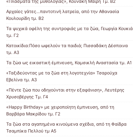
«Πλάσματα της μυθολογίας», Κουνάκη Μαίρη Τμ. Β2
Αρχαίες γάτες…παντοτινή λατρεία, από την Αθανασία
Κουλουρίδη τμ. Β2
Τα ψυχικά οφέλη της συντροφιάς με τα ζώα, Γεωργία Κουκιά
τμ. Γ2
Κατοικίδια:Πόσο ωφελούν τα παιδιά; Πισσαδάκη Δέσποινα
τμ. Α3
Τα ζώα ως εικαστική έμπνευση, Καμσικλή Αναστασία τμ. Α1
«Ταξιδεύοντας με τα ζώα στη λογοτεχνία» Τσαρούχα
Εβελίνα τμ. Α3
«Πέντε ζώα που οδηγούνται στην εξαφάνιση», Λευτέρης
Χρυσοβέργης Τμ. Γ4
«Happy Birthday» με χειροποίητη έμπνευση, από τη
Βαρβάρα Μακρίδου τμ. Γ2
Τα ζώα στα αγαπημένα κινούμενα σχέδια, από τη Φαίδρα
Τσαμπίκα Πελλού τμ Α5