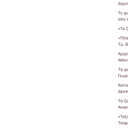
Δημο
Το ψ
από 
«Τα 
«Πλά
Τμ. 
Αρχα
Αθαν
Τα ψ
Γεωργ
Κατο
Δέσπ
Τα ζ
Ανασ
«Ταξ
Τσαρ