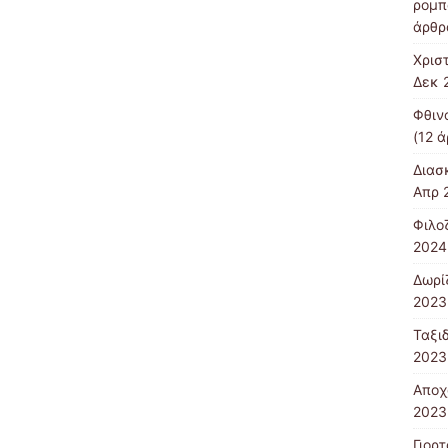
ρομπ
άρθρ
Χρισ
Δεκ 
Φθιν
(12 ά
Διασ
Απρ 
Φιλο
2024
Δωρί
2023
Ταξιδ
2023
Αποχ
2023
Γιορ