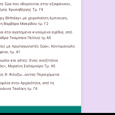
τε ζώα που οδηγούνται στην εξαφάνιση»,
έρης Χρυσοβέργης Τμ. Γ4
py Birthday» με χειροποίητη έμπνευση,
τη Βαρβάρα Μακρίδου τμ. Γ2
ώα στα αγαπημένα κινούμενα σχέδια, από
αίδρα Τσαμπίκα Πελλού τμ Α5
νίες με πρωταγωνιστές ζώα», Κοντομανώλη
φίνα, τμ. Α1
ρωποι και γάτες: Ενας ανεξίτηλος
ός», Μυρσίνη Σαλαμούρη Τμ. Α5
ος 9: Φιλοζω…ώντας Περιεχόμενα
οφιλία στην Αρχαιότητα, από τη
ριάννα Τσαλίκη τμ. Γ4