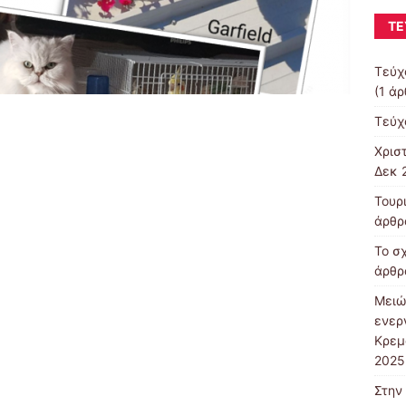
ΤΕ
Τεύχ
(1 ά
Τεύχ
Χρισ
Δεκ 
Τουρ
άρθρ
Το σ
άρθρ
Μειώ
ενερ
Κρεμ
2025
Στην