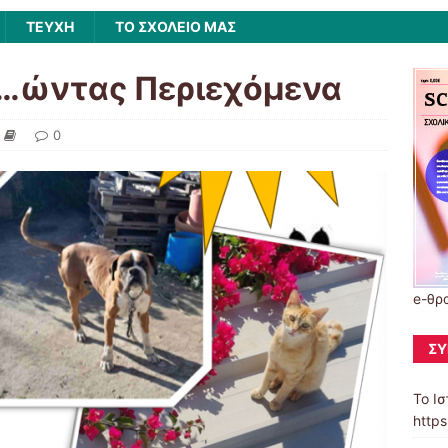
ΤΕΥΧΗ
ΤΟ ΣΧΟΛΕΙΟ ΜΑΣ
ω…ώντας Περιεχόμενα
0
e-θρ
ΣΎ
Το Ισ
https