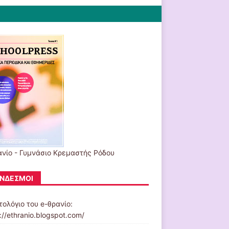
ανίο - Γυμνάσιο Κρεμαστής Ρόδου
ΝΔΕΣΜΟΙ
τολόγιο του e-θρανίο:
://ethranio.blogspot.com/