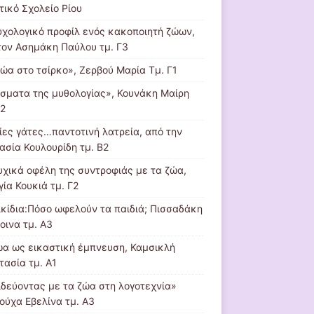
τικό Σχολείο Ρίου
υχολογικό προφίλ ενός κακοποιητή ζώων,
τον Ασημάκη Παύλου τμ. Γ3
ζώα στο τσίρκο», Ζερβού Μαρία Τμ. Γ1
σματα της μυθολογίας», Κουνάκη Μαίρη
Β2
ίες γάτες…παντοτινή λατρεία, από την
ασία Κουλουρίδη τμ. Β2
υχικά οφέλη της συντροφιάς με τα ζώα,
ία Κουκιά τμ. Γ2
ικίδια:Πόσο ωφελούν τα παιδιά; Πισσαδάκη
οινα τμ. Α3
ώα ως εικαστική έμπνευση, Καμσικλή
τασία τμ. Α1
ιδεύοντας με τα ζώα στη λογοτεχνία»
ούχα Εβελίνα τμ. Α3