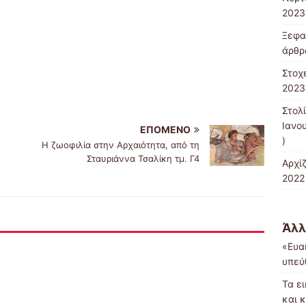
2023
Ξεφα
άρθρ
Στοχ
2023
Στολ
Ιανο
ΕΠΌΜΕΝΟ
)
Η ζωοφιλία στην Αρχαιότητα, από τη
Σταυριάννα Τσαλίκη τμ. Γ4
Αρχί
2022
Άλλ
«Ευα
υπεύ
Τα ε
και 