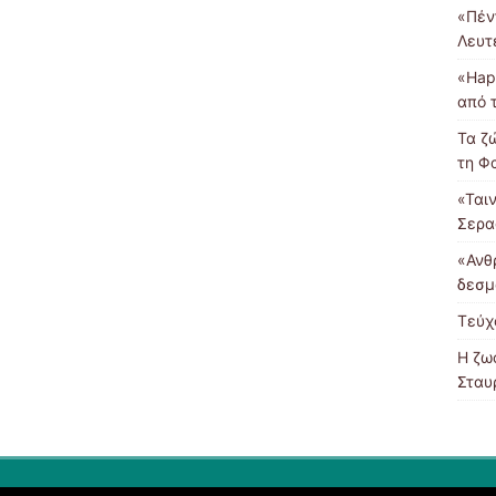
«Πέν
Λευτ
«Hap
από 
Τα ζ
τη Φ
«Ται
Σερα
«Ανθ
δεσμ
Τεύχ
Η ζω
Σταυ