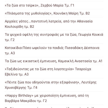
«Τα ζώα στο τσίρκο», Ζερβού Μαρία Τμ. Γ1
«Πλάσματα της μυθολογίας», Κουνάκη Μαίρη Τμ. Β2
Αρχαίες γάτες…παντοτινή λατρεία, από την Αθανασία
Κουλουρίδη τμ. Β2
Τα ψυχικά οφέλη της συντροφιάς με τα ζώα, Γεωργία Κουκιά
τμ. Γ2
Κατοικίδια:Πόσο ωφελούν τα παιδιά; Πισσαδάκη Δέσποινα
τμ. Α3
Τα ζώα ως εικαστική έμπνευση, Καμσικλή Αναστασία τμ. Α1
«Ταξιδεύοντας με τα ζώα στη λογοτεχνία» Τσαρούχα
Εβελίνα τμ. Α3
«Πέντε ζώα που οδηγούνται στην εξαφάνιση», Λευτέρης
Χρυσοβέργης Τμ. Γ4
«Happy Birthday» με χειροποίητη έμπνευση, από τη
Βαρβάρα Μακρίδου τμ. Γ2