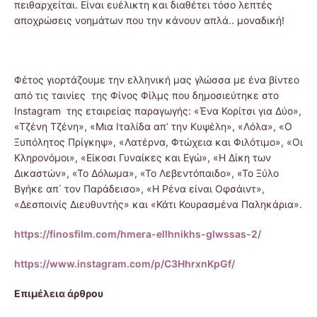
πειθαρχείται. Είναι ευέλικτη και διαθέτει τόσο λεπτές
αποχρώσεις νοημάτων που την κάνουν απλά.. μοναδική!
Φέτος γιορτάζουμε την ελληνική μας γλώσσα με ένα βίντεο
από τις ταινίες της Φίνος Φίλμς που δημοσιεύτηκε στο
Instagram της εταιρείας παραγωγής: «Ένα Κορίτσι για Δύο»,
«Τζένη Τζένη», «Μια Ιταλίδα απ’ την Κυψέλη», «Λόλα», «Ο
Ξυπόλητος Πρίγκηψ», «Λατέρνα, Φτώχεια και Φιλότιμο», «Οι
Κληρονόμοι», «Είκοσι Γυναίκες και Εγώ», «Η Δίκη των
Δικαστών», «Το Δόλωμα», «Το Λεβεντόπαιδο», «Το Ξύλο
Βγήκε απ΄ τον Παράδεισο», «Η Ρένα είναι Οφσάιντ»,
«Δεσποινίς Διευθυντής» και «Κάτι Κουρασμένα Παληκάρια».
https://finosfilm.com/hmera-ellhnikhs-glwssas-2/
https://www.instagram.com/p/C3HhrxnKpGf/
Επιμέλεια άρθρου