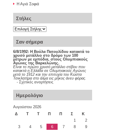
Η Αγιά Σοφιά
Στήλες
Σαν σήμερα
6/8/1992:
Η Βούλα Πατουλίδου κατακτά το
χρυσό μετάλλιο στο δρόμο των 100
μέτρων με εμπόδια, στους Ολυμπιακούς
Αγώνες της Βαρκελώνης.
Είναι το πρώτο χρυσό μετάλλιο στίβου που
κατακτά η Ελλάδα σε Ολυμπιακούς Αγώνες
μετά το 1912 και την επιτυχία του Κώστα
Τσικλητήρα στο άλμα εις μήκος άνευ φόρας.
-
Σχετικές αναρτήσεις
Ημερολόγιο
Αυγούστου 2026
Δ
Τ
Τ
Π
Π
Σ
Κ
1
2
3
4
5
6
7
8
9