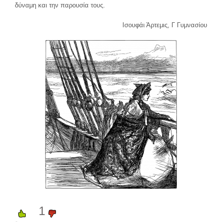
δύναμη και την παρουσία τους.
Ισουφάι Άρτεμις, Γ Γυμνασίου
1