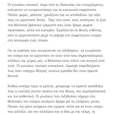
Οι γυναίκες ναυτικοί, πέρα από τις δυσκολίες του επαγγέλματος,
καλούνται να αντιμετωπίσουν και τα κοινωνικά στερεότυπα.
Πολλές φορές, μάλιστα, χρειάζεται για να αποδείξουν την αξία
τους να εργαστούν διπλά. Παρ’ όλα αυτά, όσες επιλέγουν τη ζωή
στη θάλασσα βρίσκουν μπροστά τους έναν δρόμο γεμάτο
προκλήσεις, αλλά και ευκαιρίες. Εργάζονται σε θέσεις ευθύνης,
από το μηχανοστάσιο μέχρι τη γέφυρα και συμμετέχουν ενεργά
στη λειτουργία ενός πλοίου.
Για τα κορίτσια που ονειρεύονται να ταξιδέψουν, να γνωρίσουν
τον κόσμο και να εργαστούν σε έναν από τους σημαντικότερους
κλάδους της χώρας μας, η θάλασσα είναι πλέον πιο ανοιχτή από
ποτέ. Οι γυναίκες ναυτικοί αποτελούν λαμπρά παραδείγματα
πως όταν υπάρχει θέληση, κανένα εμπόδιο δεν είναι αρκετά
δυνατό.
Καθώς κοιτάμε προς το μέλλον, μπορούμε να είμαστε αισιόδοξοι
πως η ναυτιλία γίνεται ολοένα και πιο δίκαιη, πιο συμπεριληπτική
και πιο αυθεντική. Οι γυναίκες που ταξιδεύουν σήμερα στις
θάλασσες του κόσμου ανοίγουν δρόμο για τις επόμενες γενιές.
Πατούν όχι μόνο ανάμεσα στα κύματα, αλλά και σε έναν κόσμο
που αλλάζει, και τον αλλάζουν και οι ίδιες με την τόλμη, τη