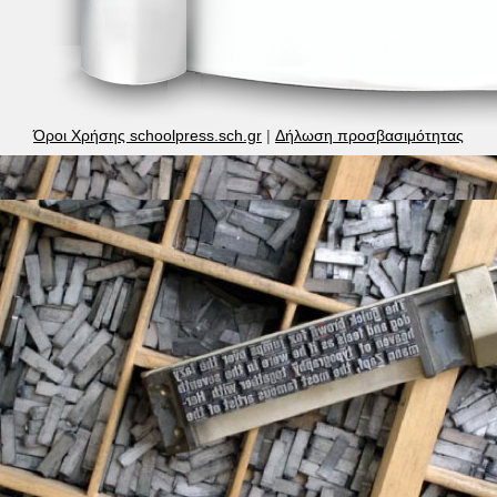
Όροι Χρήσης schoolpress.sch.gr
|
Δήλωση προσβασιμότητας