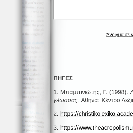
Άνοιγμα σε 
ΠΗΓΕΣ
1. Μπαμπινιώτης, Γ. (1998).
Λ
γλώσσας.
Αθήνα: Κέντρο Λεξι
2.
https://christikolexiko.aca
3.
https://www.theacropolismu