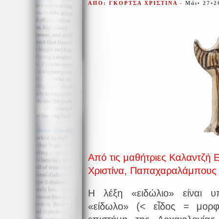
ΑΠΟ: ΓΚΟΡΤΣΑ ΧΡΙΣΤΙΝΑ
- Μάι• 27•2
Από τις μαθήτριες Καλαντζή 
Χριστίνα, Παπαχαραλάμπους
Η λέξη «ειδώλιο» είναι υπ
«είδωλο» (< εἶδος = μορφή