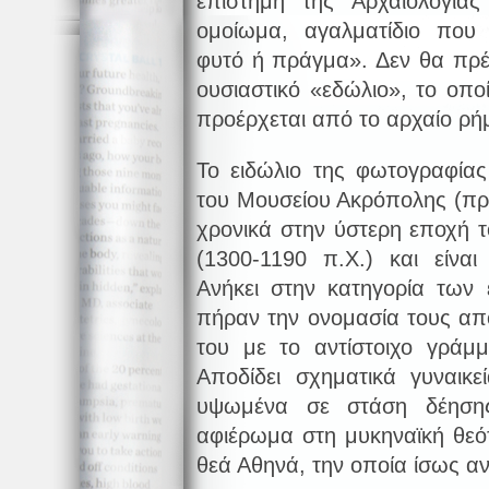
επιστήμη της Αρχαιολογία
ομοίωμα, αγαλματίδιο που
φυτό ή πράγμα». Δεν θα πρέπ
ουσιαστικό «εδώλιο», το οπο
προέρχεται από το αρχαίο ρήμ
Το ειδώλιο της φωτογραφίας
του Μουσείου Ακρόπολης (προ
χρονικά στην ύστερη εποχή 
(1300-1190 π.Χ.) και είνα
Ανήκει στην κατηγορία των
πήραν την ονομασία τους απ
του με το αντίστοιχο γράμ
Αποδίδει σχηματικά γυναικ
υψωμένα σε στάση δέησης.
αφιέρωμα στη μυκηναϊκή θεότ
θεά Αθηνά, την οποία ίσως α