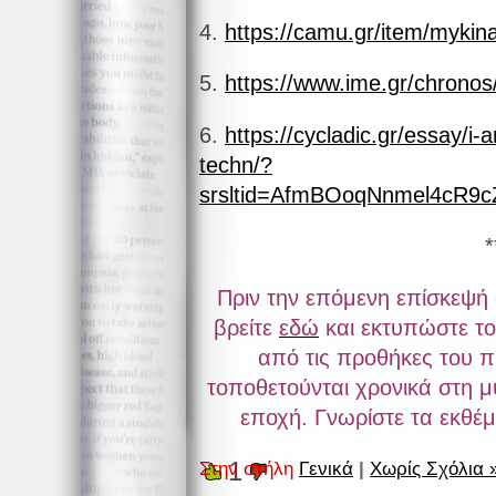
4.
https://camu.gr/item/mykinai
5.
https://www.ime.gr/chronos/
6.
https://cycladic.gr/essay/i-a
techn/?
srsltid=AfmBOoqNnmel4cR
*
Πριν την επόμενη επίσκεψή
βρείτε
εδώ
και εκτυπώστε το
από τις προθήκες του 
τοποθετούνται χρονικά στη μ
εποχή. Γνωρίστε τα εκθέμα
1
Στην στήλη
Γενικά
|
Χωρίς Σχόλια 