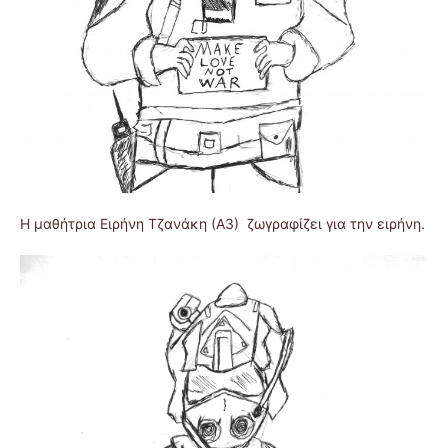
Η μαθήτρια Ειρήνη Τζανάκη (Α3) ζωγραφίζει για την ειρήνη.