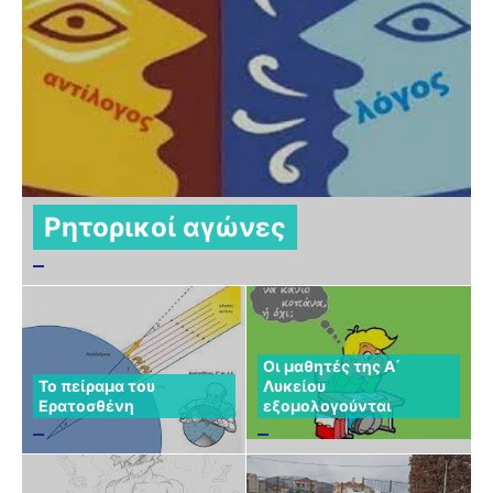
Ρητορικοί αγώνες
Οι μαθητές της Α΄
Το πείραμα του
Λυκείου
Ερατοσθένη
εξομολογούνται