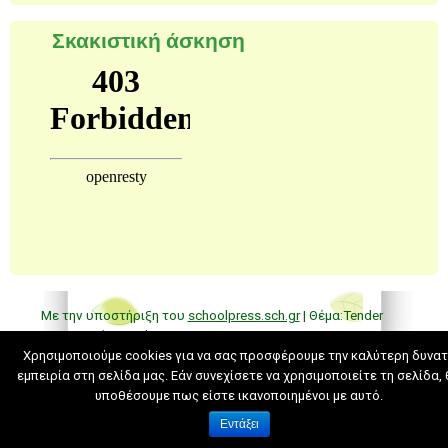
Σκακιστική άσκηση
Με την υποστήριξη του
schoolpress.sch.gr
| Θέμα:Tender
Spring από
Ying Zhang
.
Back to top
Χρησιμοποιούμε cookies για να σας προσφέρουμε την καλύτερη δυνα
εμπειρία στη σελίδα μας. Εάν συνεχίσετε να χρησιμοποιείτε τη σελίδα,
υποθέσουμε πως είστε ικανοποιημένοι με αυτό.
Όροι Χρήσης schoolpress.sch.gr
|
Δήλωση
Εντάξει
προσβασιμότητας