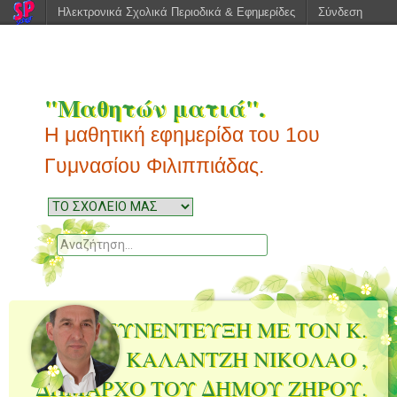
Ηλεκτρονικά Σχολικά Περιοδικά & Εφημερίδες
Σύνδεση
"Μαθητών ματιά".
Η μαθητική εφημερίδα του 1ου
Γυμνασίου Φιλιππιάδας.
Μενού
Μεταπηδήστε
στο
Αναζητηση
περιεχόμενο
ΣΥΝΕΝΤΕΥΞΗ ΜΕ ΤΟΝ Κ.
ΚΑΛΑΝΤΖΗ ΝΙΚΟΛΑΟ ,
ΔΗΜΑΡΧΟ ΤΟΥ ΔΗΜΟΥ ΖΗΡΟΥ.