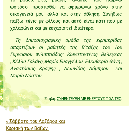
ωστόσο, προσπαθώ να αφιερώνω χρόνο στην
οικογένειά μου, αλλά και στην άθληση. Συνήθως
παίζω τένις με φίλους και αυτό είναι κάτι που με
χαλαρώνει και με ευχαριστεί ιδιαίτερα.
Τη δημοσιογραφική ομάδα της εφημερίδας
απαρτίζουν οι μαθητές της Β΄τάξης του 1ου
Γυμνασίου Φιλιππιάδας:
Κωνσταντίνος Βέλεγκας
,
Κέλλυ Γαλάνη ,
Μαρία Ευαγγέλου
Ελευθερία Θάνη ,
Αναστάσιος
Κράψης
, Λεωνίδας Λάμπρου και
Μαρία Νάστου .
Στήλη:
ΣΥΝΕΝΤΕΥΞΗ ΜΕ ΕΝΕΡΓΟΥΣ ΠΟΛΙΤΕΣ
.
Πλοήγηση άρθρων
«
Σάββατο του Λαζάρου και
Κυριακή των Βαΐων.