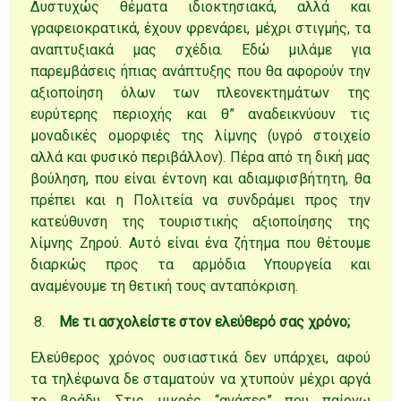
Δυστυχώς θέματα ιδιοκτησιακά, αλλά και
γραφειοκρατικά, έχουν φρενάρει, μέχρι στιγμής, τα
αναπτυξιακά μας σχέδια. Εδώ μιλάμε για
παρεμβάσεις ήπιας ανάπτυξης που θα αφορούν την
αξιοποίηση όλων των πλεονεκτημάτων της
ευρύτερης περιοχής και θ” αναδεικνύουν τις
μοναδικές ομορφιές της λίμνης (υγρό στοιχείο
αλλά και φυσικό περιβάλλον). Πέρα από τη δική μας
βούληση, που είναι έντονη και αδιαμφισβήτητη, θα
πρέπει και η Πολιτεία να συνδράμει προς την
κατεύθυνση της τουριστικής αξιοποίησης της
λίμνης Ζηρού. Αυτό είναι ένα ζήτημα που θέτουμε
διαρκώς προς τα αρμόδια Υπουργεία και
αναμένουμε τη θετική τους ανταπόκριση.
8.
Με τι ασχολείστε στον ελεύθερό σας χρόνο;
Ελεύθερος χρόνος ουσιαστικά δεν υπάρχει, αφού
τα τηλέφωνα δε σταματούν να χτυπούν μέχρι αργά
το βράδυ. Στις μικρές “ανάσες” που παίρνω