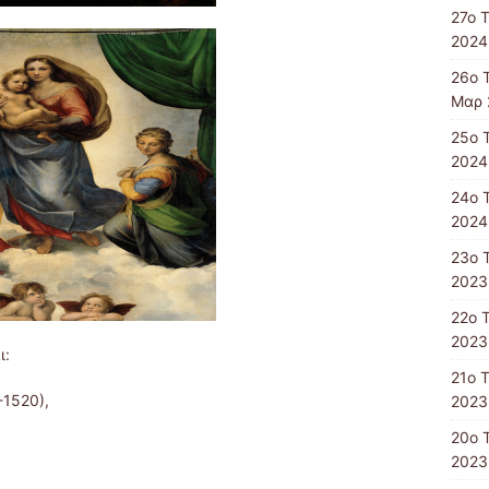
27ο 
2024
26ο 
Μαρ 
25ο 
2024
24ο 
2024
23ο 
2023
22ο 
2023
ι:
21ο 
-1520),
2023
20ο 
2023