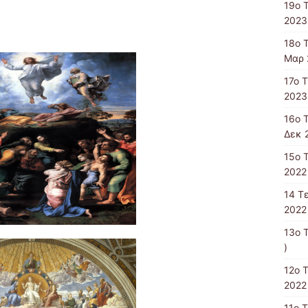
19ο 
2023
18ο 
Μαρ 
17ο 
2023
16ο 
Δεκ 
15o 
2022 
14 T
2022 
13ο 
)
12ο 
2022 
11o 