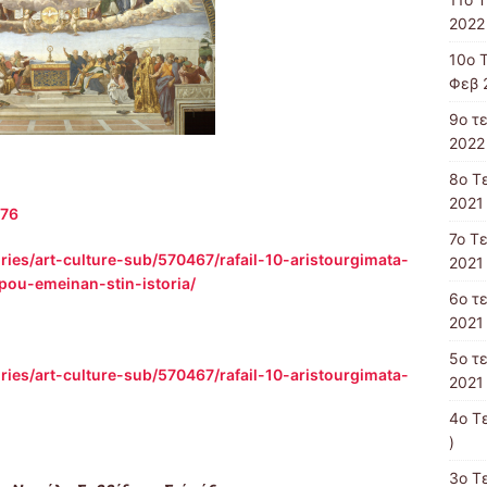
2022 
10o 
Φεβ 
9o τ
2022 
8o T
2021 
276
7o Τ
ies/art-culture-sub/570467/rafail-10-aristourgimata-
2021 
pou-emeinan-stin-istoria/
6ο τ
2021 
5ο τ
ies/art-culture-sub/570467/rafail-10-aristourgimata-
2021 
4o T
)
3ο Τ