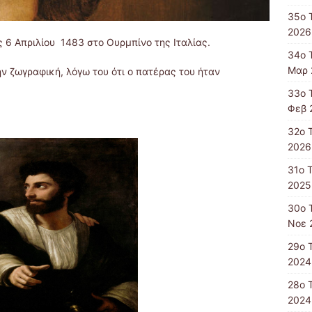
35ο 
2026
 6 Απριλίου 1483 στο Ουρμπίνο της Ιταλίας.
34ο 
Μαρ 
ν ζωγραφική, λόγω του ότι ο πατέρας του ήταν
33ο 
Φεβ 
32ο 
2026
31ο 
2025
30ο 
Νοε 
29ο 
2024
28ο 
2024