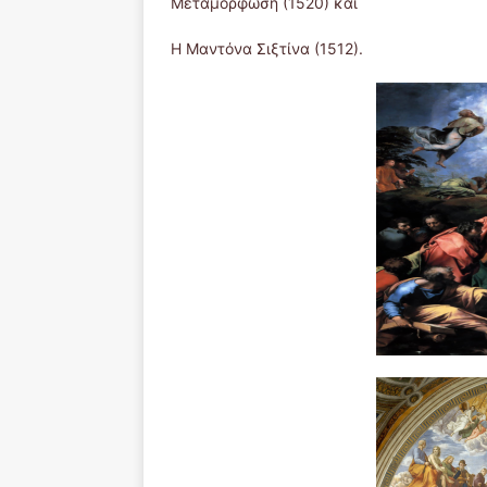
Μεταμόρφωση (1520) και
Η Μαντόνα Σιξτίνα (1512).