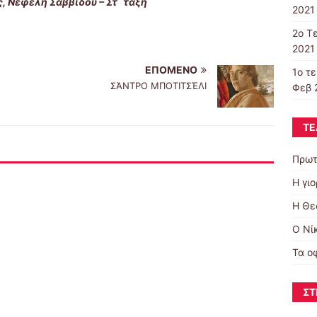
 Νεφέλη Σαββίδου – Στ΄ τάξη
2021 
2o T
2021 
ΕΠΌΜΕΝΟ
1ο τ
ΣΆΝΤΡΟ ΜΠΟΤΙΤΣΈΛΙ
Φεβ 
ΤΕ
Πρωτ
Η γι
Η Θε
Ο Νί
Τα ο
ΣΤ