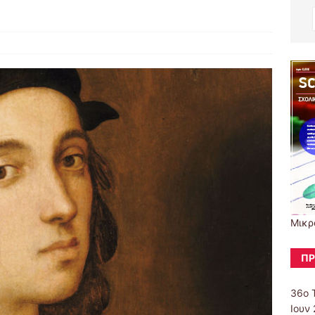
Μικρ
ΠΡ
36ο 
Ιουν 