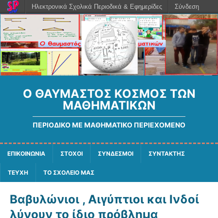
Ηλεκτρονικά Σχολικά Περιοδικά & Εφημερίδες
Σύνδεση
Ο ΘΑΥΜΑΣΤΌΣ ΚΌΣΜΟΣ ΤΩΝ
ΜΑΘΗΜΑΤΙΚΏΝ
ΠΕΡΙΟΔΙΚΌ ΜΕ ΜΑΘΗΜΑΤΙΚΌ ΠΕΡΙΕΧΌΜΕΝΟ
ΕΠΙΚΟΙΝΩΝΙΑ
ΣΤΟΧΟΙ
ΣΥΝΔΕΣΜΟΙ
ΣΥΝΤΑΚΤΗΣ
ΤΕΥΧΗ
ΤΟ ΣΧΟΛΕΙΟ ΜΑΣ
Βαβυλώνιοι , Αιγύπτιοι και Ινδοί
λύνουν το ίδιο πρόβλημα