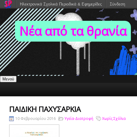
Ηλεκτρονικά Σχολικά Περιοδικά & Εφημερίδες
Σύνδεση
Νέα από τα θρανία
Μενού
ΠΑΙΔΙΚΉ ΠΑΧΥΣΑΡΚΊΑ
10 Φεβρουαρίου 2016
Υγεία-Διατροφή
Χωρίς Σχόλια