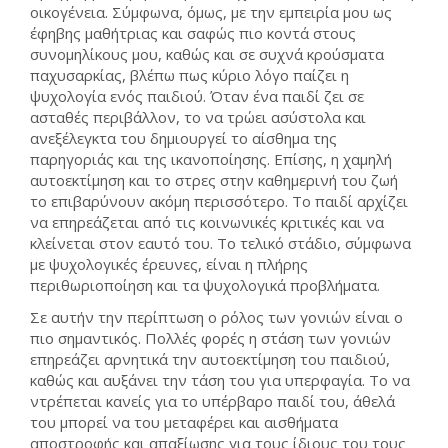
οικογένεια. Σύμφωνα, όμως, με την εμπειρία μου ως
έφηβης μαθήτριας και σαφώς πιο κοντά στους
συνομηλίκους μου, καθώς και σε συχνά κρούσματα
παχυσαρκίας, βλέπω πως κύριο λόγο παίζει η
ψυχολογία ενός παιδιού. Όταν ένα παιδί ζει σε
ασταθές περιβάλλον, το να τρώει ασύστολα και
ανεξέλεγκτα του δημιουργεί το αίσθημα της
παρηγοριάς και της ικανοποίησης. Επίσης, η χαμηλή
αυτοεκτίμηση και το στρες στην καθημερινή του ζωή
το επιβαρύνουν ακόμη περισσότερο. Το παιδί αρχίζει
να επηρεάζεται από τις κοινωνικές κριτικές και να
κλείνεται στον εαυτό του. Το τελικό στάδιο, σύμφωνα
με ψυχολογικές έρευνες, είναι η πλήρης
περιθωριοποίηση και τα ψυχολογικά προβλήματα.
Σε αυτήν την περίπτωση ο ρόλος των γονιών είναι ο
πιο σημαντικός. Πολλές φορές η στάση των γονιών
επηρεάζει αρνητικά την αυτοεκτίμηση του παιδιού,
καθώς και αυξάνει την τάση του για υπερφαγία. Το να
ντρέπεται κανείς για το υπέρβαρο παιδί του, άθελά
του μπορεί να του μεταφέρει και αισθήματα
αποστροφής και απαξίωσης για τους ίδιους του τους