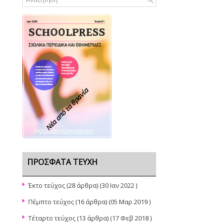
Νέα από τα θρανία
ΠΡΌΣΦΑΤΑ ΤΕΎΧΗ
Έκτο τεύχος
(28 άρθρα) (30 Ιαν 2022 )
Πέμπτο τεύχος
(16 άρθρα) (05 Μαρ 2019 )
Τέταρτο τεύχος
(13 άρθρα) (17 Φεβ 2018 )