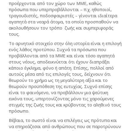
προέρχονται από τον χώρο των ΜΜΕ, καθώς
πρόσωπα που υπερπροβάλλονται – π.χ. ηθοποιοί,
τραγουδιστές, ποδοσφαιριστές – γίνονται ιδιαίτερα
αγαπητά στα νεαρά άτομα, τα οποία προσπαθούν να
ακολουθήσουν τον τρόπο ζωής και συμπεριφοράς
τους.
Το αρνητικό στοιχείο στην όλη ιστορία είναι η επιλογή
ενός λάθος προτύπου. Συχνά τα πρόσωπα που
προβάλλονται από τα ΜΜΕ και είναι τόσο αγαπητά
στους νέους, αποδεικνύεται ότι έχουν διαπράξει
κάποιο έγκλημα, φόνο ή απάτη. Επίσης, πολλοί από
αυτούς μέσα από τις επιλογές τους, δείχνουν ότι
θεωρούν το χρήμα ως τη μεγαλύτερη αξία και το
θεωρούν προϋπόθεση της ευτυχίας. Συχνό επίσης
είναι το φαινόμενο, να προβάλλουν μια ψεύτικη
εικόνα τους, υπερτονίζοντας μόνο τις χαρούμενες
στιγμές της ζωής τους και κρύβοντας το αληθινό τους
πρόσωπο.
Βέβαια, το σωστό είναι να επιλέγεις ως πρότυπα και
να επηρεάζεσαι από ανθρώπους που σε παροτρύνουν