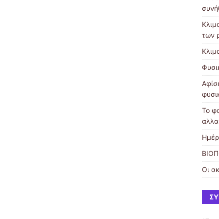
συνή
Κλιμ
των 
Κλιμ
Φυσι
Αφίσε
φυσι
Το φ
αλλα
Ημέρ
ΒΙΟΠ
Οι ακ
ΣΎ