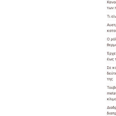
Κανα
των 
Τι εί
Αυστ
κατα
Ο ρό
θερμ
Έρχε
έως 
Σε κ
δεύτ
της
Τουβ
meta
κλιμ
Διαδ
διαπ