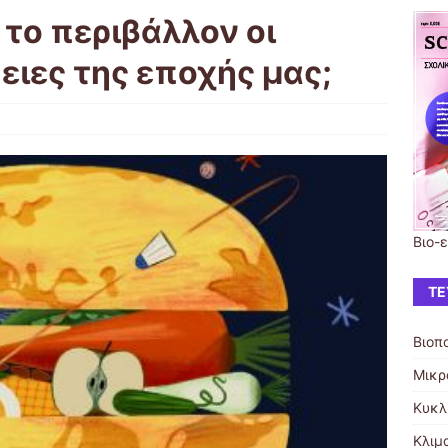
το περιβάλλον οι
ειες της εποχής μας;
Βιο-
ΤΕ
Βιοπ
Μικρ
Κυκλ
Κλιμ