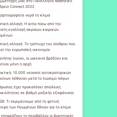
υμμετοχές μας στο Πανελλήνιο Μαθητικό
δρειο Connect 2023
χαρτογραφητα νερά το κλιμα
ατική αλλαγή: Η αιτία πίσω από την
τατη εναλλαγή ακραίων καιρικών
ομένων
ατική αλλαγή: Το τρίπτυχο του ολέθρου που
λεί την ευρωπαϊκή οικονομία
ανήτης λιώνει, οι ωκεανοί βράζουν και
 είναι μόνο η αρχή
ρκτική: 10.000 νεοσσοί αυτοκρατορικών
ουίνων πέθαναν μετά το λιώσιμο πάγων
θρωπος έχει προκαλέσει απώλειες
οικιλότητας σε βαθμό μαζικής εξαφάνισης
28: Τι περιμένουμε από τη φετινή
κεψη των Ηνωμένων Εθνών για το κλίμα
 επηρεάζουν το περιβάλλον οι διαιτητικές