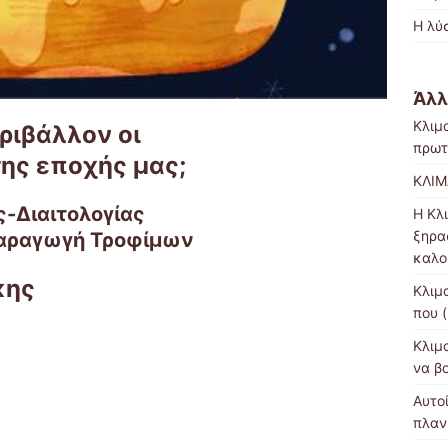
Η λύ
Άλλ
Κλιμ
ριβάλλον οι
πρωτ
της εποχής μας;
ΚΛΙΜ
-Διαιτολογίας
H Κλ
ξηρα
 παραγωγή Τροφίμων
καλο
κης
Κλιμ
που 
Κλιμ
να β
Αυτοί
πλαν