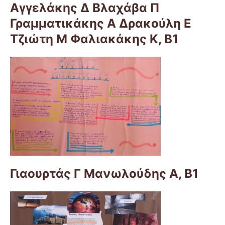
Αγγελάκης Δ Βλαχάβα Π
Γραμματικάκης Α Δρακούλη Ε
Τζιώτη Μ Φαλιακάκης Κ, Β1
Γιαουρτάς Γ Μανωλούδης Α, Β1