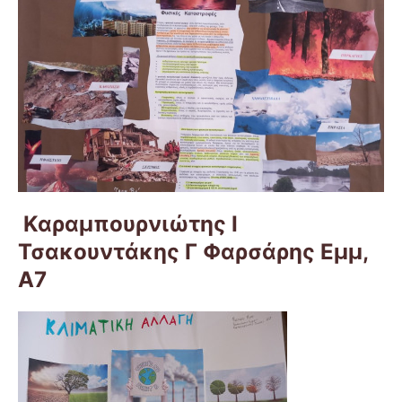
Καραμπουρνιώτης Ι
Τσακουντάκης Γ Φαρσάρης Εμμ,
Α7