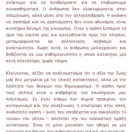
ανήκουμε και να συνδεόμαστε για να επιβιώσουμε
συναισθηματικά. Ο άνθρωπος δεν ολοκληρώνεται στην
απομόνωση, αλλά μέσα από την αλληλεπίδραση. Η ανάγκη
να αγαπάμε και να αγαπιόμαστε δεν είναι αδυναμία, είναι
κινητήρια δύναμη της κοινωνίας. Όταν η αγάπη ξεπερνά τα
όρια του εαυτού μας και κατευθύνεται προς τον πλησίον,
μεταμορφώνεται σε αλληλεγγύη, σεβασμό και
ανεκτικότητα. Χωρίς αυτά, οι άνθρωποι μελαγχολούν και
βυθίζονται σε μια καθημερινότητα η οποία καταλήγει μία
κενή επανάληψη, χωρίς νόημα.
Κλείνοντας, αξίζει να αναλογιστούμε ότι η αξία της ζωής
μας δεν μετριέται με τις υλικές κατακτήσεις, αλλά με την
ποιότητα των δεσμών που δημιουργούμε. Η αγάπη προς
τους άλλους είναι ο καθρέφτης του εσωτερικού μας
πολιτισμού. Σε έναν κόσμο που συχνά προκρίνει τον
ανταγωνισμό και την αποξένωση, η επιστροφή στην απλή,
ανιδιοτελή αγάπη – αυτή που αποδέχεται και αγκαλιάζει το
«είναι» του άλλου – αποτελεί την πιο ουσιαστική πράξη
αντίστασης. Είναι το μόνο μονοπάτι που οδηγεί σε μια
κοινωνία πιο δίκαιη, πιο ανθρώπινη και τελικά, πιο φωτεινή.