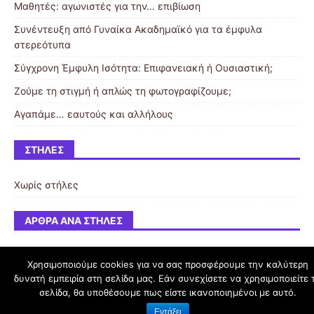
Μαθητές: αγωνιστές για την… επιβίωση
Συνέντευξη από Γυναίκα Ακαδημαϊκό για τα έμφυλα
στερεότυπα
Σύγχρονη Έμφυλη Ισότητα: Επιφανειακή ή Ουσιαστική;
Ζούμε τη στιγμή ή απλώς τη φωτογραφίζουμε;
Αγαπάμε… εαυτούς και αλλήλους
ΣΤΉΛΕΣ
Χωρίς στήλες
ΆΡΘΡΑ ΑΝΆ ΣΤΉΛΕΣ
Χρησιμοποιούμε cookies για να σας προσφέρουμε την καλύτερη
δυνατή εμπειρία στη σελίδα μας. Εάν συνεχίσετε να χρησιμοποιείτε 
schoolpress.sch.gr
σελίδα, θα υποθέσουμε πως είστε ικανοποιημένοι με αυτό.
Εντάξει