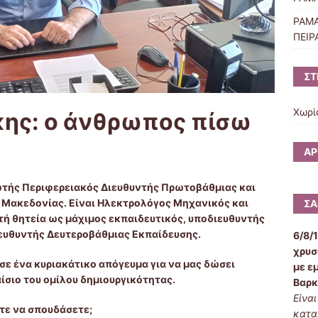
PAMA
ΠΕΙΡ
ΣΤ
Χωρί
ης: ο άνθρωπος πίσω
ΆΡ
τής Περιφερειακός Διευθυντής Πρωτοβάθμιας και
 Μακεδονίας. Είναι Ηλεκτρολόγος Μηχανικός και
ΣΑ
ή θητεία ως μάχιμος εκπαιδευτικός, υποδιευθυντής
ιευθυντής Δευτεροβάθμιας Εκπαίδευσης.
6/8/
χρυσ
σε ένα κυριακάτικο απόγευμα για να μας δώσει
με ε
αίσιο του ομίλου δημιουργικότητας.
Βαρκ
Είνα
τε να σπουδάσετε;
κατα