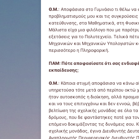
Θ.Μ.
: Αποφάσισα στο Γυμνάσιο τι θέλω να 
προβληματισμούς μου και τις συγκρούσεις
κατεύθυνσης, στα Μαθηματικά, στη Φυσική
Μάλιστα είχα μια φιλόλογο που με παρότρ
εξετάσεις για το Πολυτεχνείο. Τελικά πέ
Μηχανικών και Μηχανικών Υπολογιστών και
περισσότερο η Πληροφορική.
ΠΑΜ: Πότε αποφασίσατε ότι σας ενδιαφέρ
εκπαίδευσης;
Θ.Μ.
: Κάποια στιγμή αποφάσισα να κάνω α
υπηρετούσα τότε μετά από περίπου οκτώ χ
ήταν αυτοσκοπός η διοίκηση, αλλά πραγμα
και να τους επιτυγχάνω και δεν εννοώ, βέ
βελτίωση της σχολικής μονάδας σε όλα τα 
δρόμους, που δε φαντάστηκες ποτέ για τον
επόμενο δοκιμάζοντας τις δυνάμεις σου. Κ
σχολικής μονάδας, έγινα Διευθυντής Δευ
Αναπληρωτής Περιφερειακός Διευθυντής 