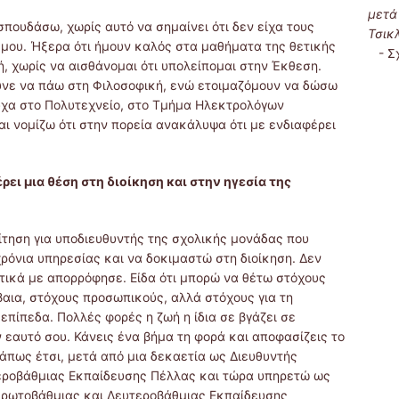
μετά
σπουδάσω, χωρίς αυτό να σημαίνει ότι δεν είχα τους
Τσικ
 μου. Ήξερα ότι ήμουν καλός στα μαθήματα της θετικής
-
Σ
, χωρίς να αισθάνομαι ότι υπολείπομαι στην Έκθεση.
υνε να πάω στη Φιλοσοφική, ενώ ετοιμαζόμουν να δώσω
τυχα στο Πολυτεχνείο, στο Τμήμα Ηλεκτρολόγων
 νομίζω ότι στην πορεία ανακάλυψα ότι με ενδιαφέρει
ει μια θέση στη διοίκηση και στην ηγεσία της
ίτηση για υποδιευθυντής της σχολικής μονάδας που
ρόνια υπηρεσίας και να δοκιμαστώ στη διοίκηση. Δεν
τικά με απορρόφησε. Είδα ότι μπορώ να θέτω στόχους
βαια, στόχους προσωπικούς, αλλά στόχους για τη
επίπεδα. Πολλές φορές η ζωή η ίδια σε βγάζει σε
 εαυτό σου. Κάνεις ένα βήμα τη φορά και αποφασίζεις το
άπως έτσι, μετά από μια δεκαετία ως Διευθυντής
τεροβάθμιας Εκπαίδευσης Πέλλας και τώρα υπηρετώ ως
Πρωτοβάθμιας και Δευτεροβάθμιας Εκπαίδευσης