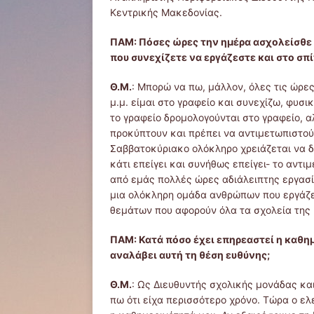
Κεντρικής Μακεδονίας.
ΠΑΜ: Πόσες ώρες την ημέρα ασχολείσθε 
που συνεχίζετε να εργάζεστε και στο σπί
Θ.Μ.
: Μπορώ να πω, μάλλον, όλες τις ώρες 
μ.μ. είμαι στο γραφείο και συνεχίζω, φυσι
το γραφείο δρομολογούνται στο γραφείο, 
προκύπτουν και πρέπει να αντιμετωπιστού
Σαββατοκύριακο ολόκληρο χρειάζεται να δ
κάτι επείγει ­και συνήθως επείγει- το αντι
από εμάς πολλές ώρες αδιάλειπτης εργασίας
μια ολόκληρη ομάδα ανθρώπων που εργάζετ
θεμάτων που αφορούν όλα τα σχολεία της 
ΠΑΜ: Κατά πόσο έχει επηρεαστεί η καθημ
αναλάβει αυτή τη θέση ευθύνης;
Θ.Μ.
: Ως Διευθυντής σχολικής μονάδας κ
πω ότι είχα περισσότερο χρόνο. Τώρα ο ελ