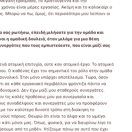
 Μεγάλη Εβδομάδα, τα Χριστούγεννα και την
 χρόνου είναι μέρες εργασίας. Ακόμη και το καλοκαίρι ο
ς. Μπορώ να πω, όμως, ότι περισσότερο μου λείπουν οι
να σας ρωτήσω, επειδή μιλήσατε για την ομάδα και
αι η ομαδική δουλειά, όταν μιλάμε για μια θέση
υνεργάτες που τους εμπιστεύεστε, που είναι μαζί σας
ενά ατομική επιτυχία, ούτε καν ατομικό έργο. Το ατομικό
γου. Ο καθένας έχει τον σημαντικό του ρόλο στην ομάδα
 συνολικό. Έτσι μόνο υπάρχει αποτέλεσμα. Τώρα, όσον
τι σε κάθε εργασιακό περιβάλλον φρόντιζα πάντα να
 δυναμικό. Δεν έχω μαζί μου σταθερούς συνεργάτες.
ον τις καλές προθέσεις μου για συνεργασία και
τους συναδέλφους και συνεργάτες μου να προσφέρουν
 με τον καλύτερο δυνατό τρόπο στη διοίκηση το
νους πόρους. Θεωρώ ότι είναι το άλφα και το ωμέγα.
κάτι μόνοι μας. Όπως, φυσικά, για να διευρύνω λίγο το
σουμε από το μηδέν. Χτίζουμε πάνω σε αυτό που έχει