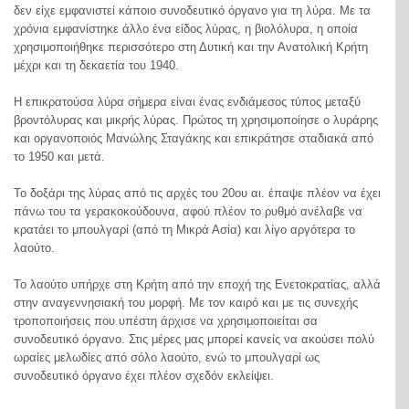
δεν είχε εμφανιστεί κάποιο συνοδευτικό όργανο για τη λύρα. Με τα
χρόνια εμφανίστηκε άλλο ένα είδος λύρας, η βιολόλυρα, η οποία
χρησιμοποιήθηκε περισσότερο στη Δυτική και την Ανατολική Κρήτη
μέχρι και τη δεκαετία του 1940.
Η επικρατούσα λύρα σήμερα είναι ένας ενδιάμεσος τύπος μεταξύ
βροντόλυρας και μικρής λύρας. Πρώτος τη χρησιμοποίησε ο λυράρης
και οργανοποιός Μανώλης Σταγάκης και επικράτησε σταδιακά από
το 1950 και μετά.
Το δοξάρι της λύρας από τις αρχές του 20ου αι. έπαψε πλέον να έχει
πάνω του τα γερακοκούδουνα, αφού πλέον το ρυθμό ανέλαβε να
κρατάει το μπουλγαρί (από τη Μικρά Ασία) και λίγο αργότερα το
λαούτο.
Το λαούτο υπήρχε στη Κρήτη από την εποχή της Ενετοκρατίας, αλλά
στην αναγεννησιακή του μορφή. Με τον καιρό και με τις συνεχής
τροποποιήσεις που υπέστη άρχισε να χρησιμοποιείται σα
συνοδευτικό όργανο. Στις μέρες μας μπορεί κανείς να ακούσει πολύ
ωραίες μελωδίες από σόλο λαούτο, ενώ το μπουλγαρί ως
συνοδευτικό όργανο έχει πλέον σχεδόν εκλείψει.