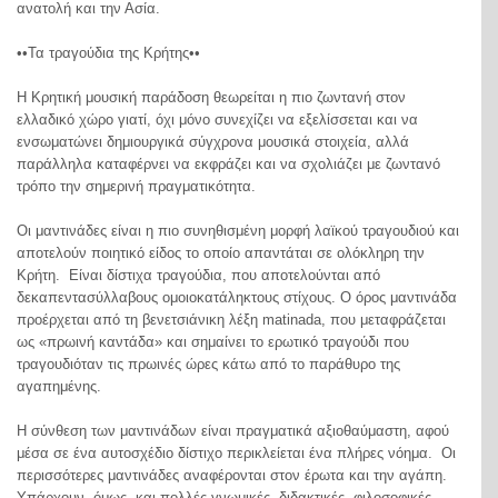
ανατολή και την Ασία.
••Τα τραγούδια της Κρήτης••
Η Κρητική μουσική παράδοση θεωρείται η πιο ζωντανή στον
ελλαδικό χώρο γιατί, όχι μόνο συνεχίζει να εξελίσσεται και να
ενσωματώνει δημιουργικά σύγχρονα μουσικά στοιχεία, αλλά
παράλληλα καταφέρνει να εκφράζει και να σχολιάζει με ζωντανό
τρόπο την σημερινή πραγματικότητα.
Οι μαντινάδες είναι η πιο συνηθισμένη μορφή λαϊκού τραγουδιού και
αποτελούν ποιητικό είδος το οποίο απαντάται σε ολόκληρη την
Κρήτη. Είναι δίστιχα τραγούδια, που αποτελούνται από
δεκαπεντασύλλαβους ομοιοκατάληκτους στίχους. Ο όρος μαντινάδα
προέρχεται από τη βενετσιάνικη λέξη matinada, που μεταφράζεται
ως «πρωινή καντάδα» και σημαίνει το ερωτικό τραγούδι που
τραγουδιόταν τις πρωινές ώρες κάτω από το παράθυρο της
αγαπημένης.
Η σύνθεση των μαντινάδων είναι πραγματικά αξιοθαύμαστη, αφού
μέσα σε ένα αυτοσχέδιο δίστιχο περικλείεται ένα πλήρες νόημα. Οι
περισσότερες μαντινάδες αναφέρονται στον έρωτα και την αγάπη.
Υπάρχουν, όμως, και πολλές γνωμικές, διδακτικές, φιλοσοφικές,