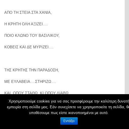
ΑΠΟ ΤΗ ΣΤΕΙΑ ΣΤΑ ΧΑΝΙΑ,
Η ΚΡΗΤΗ ΟΛΗ ΑΞΙΖΕΙ….
ΠΟΙΟ ΚΛΩΝΟ ΤΟΥ ΒΑΣΙΛΙΚΟΥ,
ΚΟΒΕΙΣ ΚΑΙ ΔΕ ΜΥΡΙΖΕΙ….
ΤΗΣ ΚΡΗΤΗΣ ΤΗΝ ΠΑΡΑΔΟΣΗ,
ΜΕ ΕΥΛΑΒΕΙΑ….ΣΤΗΡΙΖΩ….
ΚΑΙ..ΟΠΟΥ ΣΤΑΘΩ..ΚΙ ΟΠΟΥ ΔΙΑΒΩ,
Χρησιμοποιούμε cookies για να σας προσφέρουμε την καλύτερη δυνατ
ΜΙΑ ΚΡΗΤΗ ΖΩΓΡΑΦΙΖΩ…!!!!
εμπειρία στη σελίδα μας. Εάν συνεχίσετε να χρησιμοποιείτε τη σελίδα, θ
υποθέσουμε πως είστε ικανοποιημένοι με αυτό.
Εντάξει