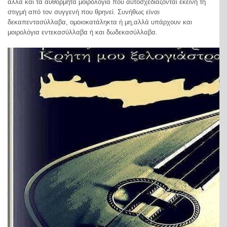
αλλά και τα αυθόρμητα μοιρολόγια που αυτοσχεδιάζονται εκείνη τη
στιγμή από τον συγγενή που θρηνεί. Συνήθως είναι
δεκαπεντασύλλαβα, ομοιοκατάληκτα ή μη,αλλά υπάρχουν και
μοιρολόγια εντεκασύλλαβα ή και δωδεκασύλλαβα.