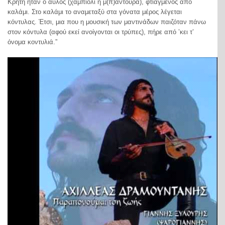
Kρήτη ήταν ο αυλός (χαμπιόλι ή μ(π)αντούρα), φτιαγμένος από
καλάμι. Στο καλάμι το αναμεταξύ στα γόνατα μέρος λέγεται
κόντυλας. Έτσι, μια που η μουσική των μαντινάδων παιζόταν πάνω
στον κόντυλα (αφού εκεί ανοίγονται οι τρύπες), πήρε από ’κει τ’
όνομα κοντυλιά.”