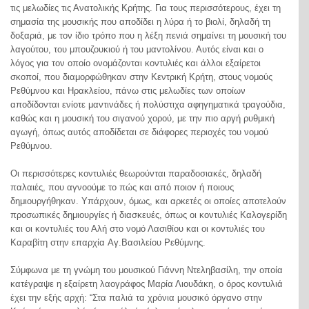
τις μελωδίες τις Ανατολικής Κρήτης. Για τους περισσότερους, έχει τη
σημασία της μουσικής που αποδίδει η λύρα ή το βιολί, δηλαδή τη
δοξαριά, με τον ίδιο τρόπο που η λέξη πενιά σημαίνει τη μουσική του
λαγούτου, του μπουζουκιού ή του μαντολίνου. Αυτός είναι και ο
λόγος για τον οποίο ονομάζονται κοντυλιές και άλλοι εξαίρετοι
σκοποί, που διαμορφώθηκαν στην Κεντρική Κρήτη, στους νομούς
Ρεθύμνου και Ηρακλείου, πάνω στις μελωδίες των οποίων
αποδίδονται ενίοτε μαντινάδες ή πολύστιχα αφηγηματικά τραγούδια,
καθώς και η μουσική του σιγανού χορού, με την πιο αργή ρυθμική
αγωγή, όπως αυτός αποδίδεται σε διάφορες περιοχές του νομού
Ρεθύμνου.
Οι περισσότερες κοντυλιές θεωρούνται παραδοσιακές, δηλαδή
παλαιές, που αγνοούμε το πώς και από ποιον ή ποιους
δημιουργήθηκαν. Υπάρχουν, όμως, και αρκετές οι οποίες αποτελούν
προσωπικές δημιουργίες ή διασκευές, όπως οι κοντυλιές Kαλογερίδη
και οι κοντυλιές του Αλή στο νομό Λασιθίου και οι κοντυλιές του
Καραβίτη στην επαρχία Aγ.Bασιλείου Pεθύμνης.
Σύμφωνα με τη γνώμη του μουσικού Γιάννη Nτεληβασίλη, την οποία
κατέγραψε η εξαίρετη λαογράφος Μαρία Λιουδάκη, ο όρος κοντυλιά
έχει την εξής αρχή: “Στα παλιά τα χρόνια μουσικό όργανο στην