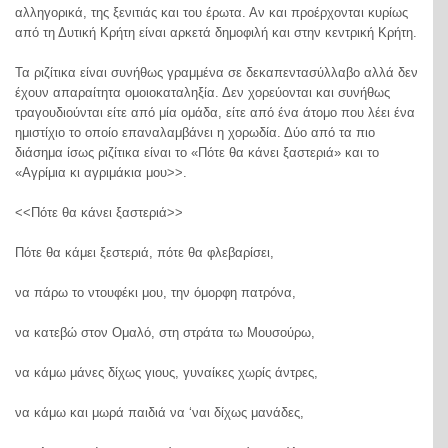
αλληγορικά, της ξενιτιάς και του έρωτα. Αν και προέρχονται κυρίως
από τη Δυτική Κρήτη είναι αρκετά δημοφιλή και στην κεντρική Κρήτη.
Τα ριζίτικα είναι συνήθως γραμμένα σε δεκαπεντασύλλαβο αλλά δεν
έχουν απαραίτητα ομοιοκαταληξία. Δεν χορεύονται και συνήθως
τραγουδιούνται είτε από μία ομάδα, είτε από ένα άτομο που λέει ένα
ημιστίχιο το οποίο επαναλαμβάνει η χορωδία. Δύο από τα πιο
διάσημα ίσως ριζίτικα είναι το «Πότε θα κάνει ξαστεριά» και το
«Αγρίμια κι αγριμάκια μου>>.
<<Πότε θα κάνει ξαστεριά>>
Πότε θα κάμει ξεστεριά, πότε θα φλεβαρίσει,
να πάρω το ντουφέκι μου, την όμορφη πατρόνα,
να κατεβώ στον Ομαλό, στη στράτα τω Μουσούρω,
να κάμω μάνες δίχως γιους, γυναίκες χωρίς άντρες,
να κάμω και μωρά παιδιά να ‘ναι δίχως μανάδες,