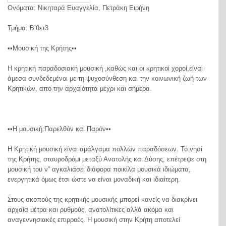
Ονόματα: Νικηταρά Ευαγγελία, Πετράκη Ειρήνη
Τμήμα: Β’θετ3
••Μουσική της Κρήτης••
Η κρητική παραδοσιακή μουσική ,καθώς και οι κρητικοί χοροί,είναι
άμεσα συνδεδεμένοι με τη ψυχοσύνθεση και την κοινωνική ζωή των
Κρητικών, από την αρχαιότητα μέχρι και σήμερα.
••Η μουσική:Παρελθόν και Παρόν••
Η Κρητική μουσική είναι αμάλγαμα πολλών παραδόσεων. Το νησί
της Κρήτης, σταυροδρόμι μεταξύ Ανατολής και Δύσης, επέτρεψε στη
μουσική του ν” αγκαλιάσει διάφορα ποικίλα μουσικά ιδιώματα,
ενεργητικά όμως έτσι ώστε να είναι μοναδική και ιδιαίτερη.
Στους σκοπούς της κρητικής μουσικής μπορεί κανείς να διακρίνει
αρχαία μέτρα και ρυθμούς, ανατολίτικες αλλά ακόμα και
αναγεννησιακές επιρροές. Η μουσική στην Κρήτη αποτελεί