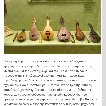
Η κρητική λύρα που σήμερα είναι το κύριο μουσικό όργανο στη
κρητική μουσική, εμφανίζεται περί το 17ο αι. και η παρουσία της
γίνεται όλο και πιο έντονη μέχρι και τον 18ο αι. που πλέον η
παρουσία της έχει εδραιωθεί στο νησί. Αρχικά η λύρα ήταν
αχλαδόσχημη και διακρινόταν σε δύο τύπους: το λυράκι με τον οξύ
ήχο και τη μεγάλη βροντόλυρα με το πιο μπάσο ήχο της. Από την
εποχή αυτή χρονολογείται και η παρουσία πάνω στο δοξάρι της
λύρας, των γερακοκούδουνων, των μικρών κουδουνιών που
κρέμαγαν στα κυνηγετικά γεράκια στο Βυζάντιο. Με τη βοήθεια των
γερακοκούδουνων ο λυράρης κρατούσε το ρυθμό, αφού μέχρι τότε