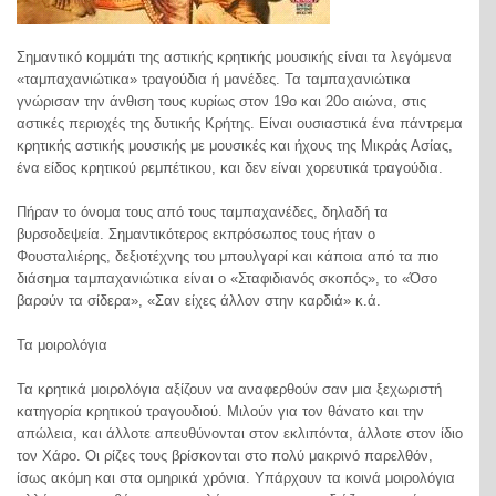
Σημαντικό κομμάτι της αστικής κρητικής μουσικής είναι τα λεγόμενα
«ταμπαχανιώτικα» τραγούδια ή μανέδες. Τα ταμπαχανιώτικα
γνώρισαν την άνθιση τους κυρίως στον 19ο και 20ο αιώνα, στις
αστικές περιοχές της δυτικής Κρήτης. Είναι ουσιαστικά ένα πάντρεμα
κρητικής αστικής μουσικής με μουσικές και ήχους της Μικράς Ασίας,
ένα είδος κρητικού ρεμπέτικου, και δεν είναι χορευτικά τραγούδια.
Πήραν το όνομα τους από τους ταμπαχανέδες, δηλαδή τα
βυρσοδεψεία. Σημαντικότερος εκπρόσωπος τους ήταν ο
Φουσταλιέρης, δεξιοτέχνης του μπουλγαρί και κάποια από τα πιο
διάσημα ταμπαχανιώτικα είναι ο «Σταφιδιανός σκοπός», το «Όσο
βαρούν τα σίδερα», «Σαν είχες άλλον στην καρδιά» κ.ά.
Τα μοιρολόγια
Τα κρητικά μοιρολόγια αξίζουν να αναφερθούν σαν μια ξεχωριστή
κατηγορία κρητικού τραγουδιού. Μιλούν για τον θάνατο και την
απώλεια, και άλλοτε απευθύνονται στον εκλιπόντα, άλλοτε στον ίδιο
τον Χάρο. Οι ρίζες τους βρίσκονται στο πολύ μακρινό παρελθόν,
ίσως ακόμη και στα ομηρικά χρόνια. Υπάρχουν τα κοινά μοιρολόγια