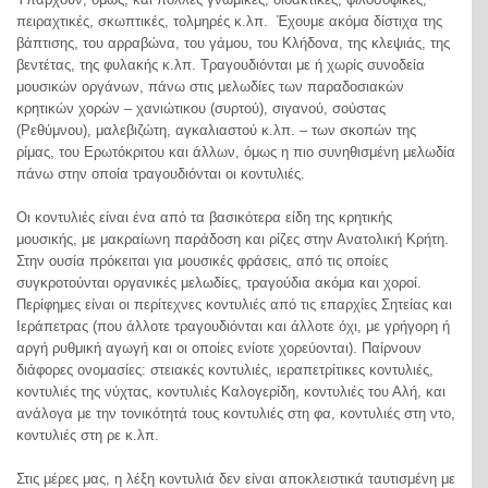
πειραχτικές, σκωπτικές, τολμηρές κ.λπ. Έχουμε ακόμα δίστιχα της
βάπτισης, του αρραβώνα, του γάμου, του Κλήδονα, της κλεψιάς, της
βεντέτας, της φυλακής κ.λπ. Τραγουδιόνται με ή χωρίς συνοδεία
μουσικών οργάνων, πάνω στις μελωδίες των παραδοσιακών
κρητικών χορών – χανιώτικου (συρτού), σιγανού, σούστας
(Ρεθύμνου), μαλεβιζώτη, αγκαλιαστού κ.λπ. – των σκοπών της
ρίμας, του Ερωτόκριτου και άλλων, όμως η πιο συνηθισμένη μελωδία
πάνω στην οποία τραγουδιόνται οι κοντυλιές.
Οι κοντυλιές είναι ένα από τα βασικότερα είδη της κρητικής
μουσικής, με μακραίωνη παράδοση και ρίζες στην Ανατολική Κρήτη.
Στην ουσία πρόκειται για μουσικές φράσεις, από τις οποίες
συγκροτούνται οργανικές μελωδίες, τραγούδια ακόμα και χοροί.
Περίφημες είναι οι περίτεχνες κοντυλιές από τις επαρχίες Σητείας και
Iεράπετρας (που άλλοτε τραγουδιόνται και άλλοτε όχι, με γρήγορη ή
αργή ρυθμική αγωγή και οι οποίες ενίοτε χορεύονται). Παίρνουν
διάφορες ονομασίες: στειακές κοντυλιές, ιεραπετρίτικες κοντυλιές,
κοντυλιές της νύχτας, κοντυλιές Καλογερίδη, κοντυλιές του Αλή, και
ανάλογα με την τονικότητά τους κοντυλιές στη φα, κοντυλιές στη ντο,
κοντυλιές στη ρε κ.λπ.
Στις μέρες μας, η λέξη κοντυλιά δεν είναι αποκλειστικά ταυτισμένη με