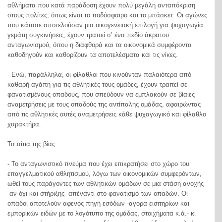
αθλήματα που κατά παράδοση έχουν πολύ μεγάλη ανταπόκριση
στους πολίτες, όπως είναι το ποδόσφαιρο και το μπάσκετ. Οι αγώνες
που κάποτε αποτελούσαν μια οικογενειακή επιλογή για ψυχαγωγία
γεμάτη συγκινήσεις, έχουν τραπεί σ’ ένα πεδίο άκρατου
ανταγωνισμού, όπου η διαφθορά και τα οικονομικά συμφέροντα
καθοδηγούν και καθορίζουν τα αποτελέσματα και τις νίκες.
- Ενώ, παράλληλα, οι φίλαθλοι που κινούνταν παλαιότερα από
καθαρή αγάπη για τις αθλητικές τους ομάδες, έχουν τραπεί σε
φανατισμένους οπαδούς, που σπεύδουν να εμπλακούν σε βίαιες
αναμετρήσεις με τους οπαδούς της αντίπαλης ομάδας, αφαιρώντας
από τις αθλητικές αυτές αναμετρήσεις κάθε ψυχαγωγικό και φίλαθλο
χαρακτήρα.
Τα αίτια της βίας
- Το ανταγωνιστικό πνεύμα που έχει επικρατήσει στο χώρο του
επαγγελματικού αθλητισμού, λόγω των οικονομικών συμφερόντων,
ωθεί τους παράγοντες των αθλητικών ομάδων σε μια στάση ανοχής
-αν όχι και στήριξης- απέναντι στο φανατισμό των οπαδών. Οι
οπαδοί αποτελούν αφενός πηγή εσόδων -αγορά εισιτηρίων και
εμπορικών ειδών με το λογότυπο της ομάδας, στοιχήματα κ.ά.- κι