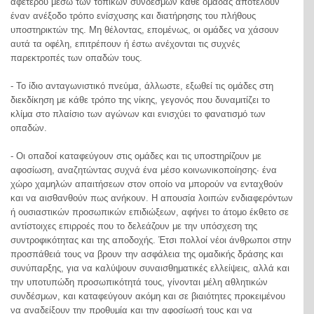
αφετέρου μέσω των τοπικών συνδέσμων κάθε ομάδας αποτελούν
έναν ανέξοδο τρόπο ενίσχυσης και διατήρησης του πλήθους
υποστηρικτών της. Μη θέλοντας, επομένως, οι ομάδες να χάσουν
αυτά τα οφέλη, επιτρέπουν ή έστω ανέχονται τις συχνές
παρεκτροπές των οπαδών τους.
- Το ίδιο ανταγωνιστικό πνεύμα, άλλωστε, εξωθεί τις ομάδες στη
διεκδίκηση με κάθε τρόπο της νίκης, γεγονός που δυναμιτίζει το
κλίμα στο πλαίσιο των αγώνων και ενισχύει το φανατισμό των
οπαδών.
- Οι οπαδοί καταφεύγουν στις ομάδες και τις υποστηρίζουν με
αφοσίωση, αναζητώντας συχνά ένα μέσο κοινωνικοποίησης∙ ένα
χώρο χαμηλών απαιτήσεων στον οποίο να μπορούν να ενταχθούν
και να αισθανθούν πως ανήκουν. Η απουσία λοιπών ενδιαφερόντων
ή ουσιαστικών προσωπικών επιδιώξεων, αφήνει το άτομο έκθετο σε
αντίστοιχες επιρροές που το δελεάζουν με την υπόσχεση της
συντροφικότητας και της αποδοχής. Έτσι πολλοί νέοι άνθρωποι στην
προσπάθειά τους να βρουν την ασφάλεια της ομαδικής δράσης και
συνύπαρξης, για να καλύψουν συναισθηματικές ελλείψεις, αλλά και
την υποτυπώδη προσωπικότητά τους, γίνονται μέλη αθλητικών
συνδέσμων, και καταφεύγουν ακόμη και σε βιαιότητες προκειμένου
να αναδείξουν την προθυμία και την αφοσίωσή τους και να