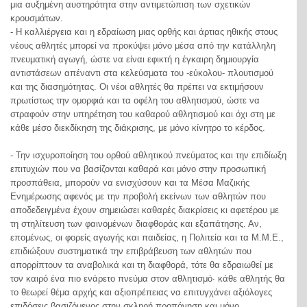
μια αυξημένη αυστηρότητα στην αντιμετώπιση των σχετικών
κρουσμάτων.
- Η καλλιέργεια και η εδραίωση μιας ορθής και άρτιας ηθικής στους
νέους αθλητές μπορεί να προκύψει μόνο μέσα από την κατάλληλη
πνευματική αγωγή, ώστε να είναι εφικτή η έγκαιρη δημιουργία
αντιστάσεων απέναντι στα κελεύσματα του -εύκολου- πλουτισμού
και της διασημότητας. Οι νέοι αθλητές θα πρέπει να εκτιμήσουν
πρωτίστως την ομορφιά και τα οφέλη του αθλητισμού, ώστε να
στραφούν στην υπηρέτηση του καθαρού αθλητισμού και όχι στη με
κάθε μέσο διεκδίκηση της διάκρισης, με μόνο κίνητρο το κέρδος.
- Την ισχυροποίηση του ορθού αθλητικού πνεύματος και την επιδίωξη
επιτυχιών που να βασίζονται καθαρά και μόνο στην προσωπική
προσπάθεια, μπορούν να ενισχύσουν και τα Μέσα Μαζικής
Ενημέρωσης αφενός με την προβολή εκείνων των αθλητών που
αποδεδειγμένα έχουν σημειώσει καθαρές διακρίσεις κι αφετέρου με
τη στηλίτευση των φαινομένων διαφθοράς και εξαπάτησης. Αν,
επομένως, οι φορείς αγωγής και παιδείας, η Πολιτεία και τα Μ.Μ.Ε.,
επιδιώξουν συστηματικά την επιβράβευση των αθλητών που
απορρίπτουν τα αναβολικά και τη διαφθορά, τότε θα εδραιωθεί με
τον καιρό ένα πιο ενάρετο πνεύμα στον αθλητισμό∙ κάθε αθλητής θα
το θεωρεί θέμα αρχής και αξιοπρέπειας να επιτυγχάνει αξιόλογες
επιδόσεις βασιζόμενος στην σκληρή προπόνηση και μόνο.