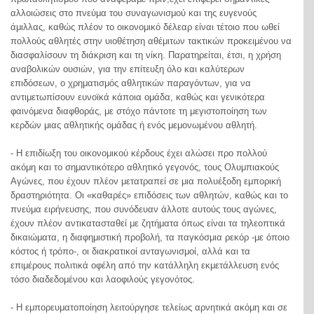
αλλοιώσεις στο πνεύμα του συναγωνισμού και της ευγενούς
άμιλλας, καθώς πλέον το οικονομικό δέλεαρ είναι τέτοιο που ωθεί
πολλούς αθλητές στην υιοθέτηση αθέμιτων τακτικών προκειμένου να
διασφαλίσουν τη διάκριση και τη νίκη. Παρατηρείται, έτσι, η χρήση
αναβολικών ουσιών, για την επίτευξη όλο και καλύτερων
επιδόσεων, ο χρηματισμός αθλητικών παραγόντων, για να
αντιμετωπίσουν ευνοϊκά κάποια ομάδα, καθώς και γενικότερα
φαινόμενα διαφθοράς, με στόχο πάντοτε τη μεγιστοποίηση των
κερδών μιας αθλητικής ομάδας ή ενός μεμονωμένου αθλητή.
- Η επιδίωξη του οικονομικού κέρδους έχει αλώσει προ πολλού
ακόμη και το σημαντικότερο αθλητικό γεγονός, τους Ολυμπιακούς
Αγώνες, που έχουν πλέον μετατραπεί σε μια πολυέξοδη εμπορική
δραστηριότητα. Οι «καθαρές» επιδόσεις των αθλητών, καθώς και το
πνεύμα ειρήνευσης, που συνόδευαν άλλοτε αυτούς τους αγώνες,
έχουν πλέον αντικατασταθεί με ζητήματα όπως είναι τα τηλεοπτικά
δικαιώματα, η διαφημιστική προβολή, τα παγκόσμια ρεκόρ -με όποιο
κόστος ή τρόπο-, οι διακρατικοί ανταγωνισμοί, αλλά και τα
επιμέρους πολιτικά οφέλη από την κατάλληλη εκμετάλλευση ενός
τόσο διαδεδομένου και λαοφιλούς γεγονότος.
- Η εμπορευματοποίηση λειτούργησε τελείως αρνητικά ακόμη και σε