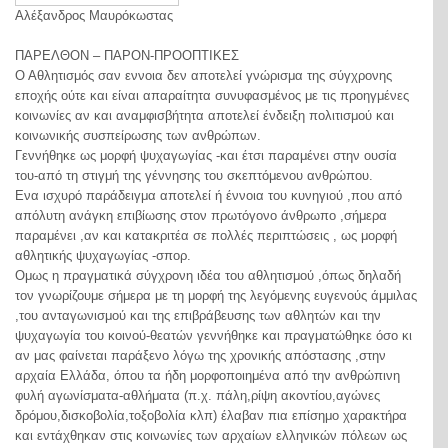
Αλέξανδρος Μαυρόκωστας
ΠΑΡΕΛΘΟΝ – ΠΑΡΟΝ-ΠΡΟΟΠΤΙΚΕΣ
Ο Αθλητισμός σαν εννοια δεν αποτελεί γνώρισμα της σύγχρονης
εποχής ούτε και είναι απαραίτητα συνυφασμένος με τις προηγμένες
κοινωνίες αν και αναμφισβήτητα αποτελεί ένδειξη πολιτισμού και
κοινωνικής συσπείρωσης των ανθρώπων.
Γεννήθηκε ως μορφή ψυχαγωγίας -και έτσι παραμένει στην ουσία
του-από τη στιγμή της γέννησης του σκεπτόμενου ανθρώπου.
Ενα ισχυρό παράδειγμα αποτελεί ή έννοια του κυνηγιού ,που από
απόλυτη ανάγκη επιβίωσης στον πρωτόγονο άνθρωπο ,σήμερα
παραμένει ,αν και κατακριτέα σε πολλές περιπτώσεις , ως μορφή
αθλητικής ψυχαγωγίας -σπορ.
Ομως η πραγματικά σύγχρονη ιδέα του αθλητισμού ,όπως δηλαδή
τον γνωρίζουμε σήμερα με τη μορφή της λεγόμενης ευγενούς άμμιλας
,του ανταγωνισμού και της επιβράβευσης των αθλητών και την
ψυχαγωγία του κοινού-θεατών γεννήθηκε και πραγματώθηκε όσο κι
αν μας φαίνεται παράξενο λόγω της χρονικής απόστασης ,στην
αρχαία Ελλάδα, όπου τα ήδη μορφοποιημένα από την ανθρώπινη
φυλή αγωνίσματα-αθλήματα (π.χ. πάλη,ρίψη ακοντίου,αγώνες
δρόμου,δισκοβολία,τοξοβολία κλπ) έλαβαν πια επίσημο χαρακτήρα
και εντάχθηκαν στις κοινωνίες των αρχαίων ελληνικών πόλεων ως