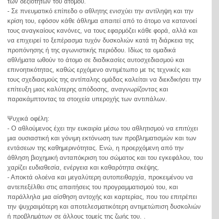
των δεξιοτήτων του ατόμου.
- Σε πνευματικό επίπεδο ο αθλητης ενισχύει την αντίληψη και την
κρίση του, εφόσον κάθε άθλημα απαιτεί από το άτομο να κατανοεί
τους αναγκαίους κανόνες, να τους εφαρμόζει κάθε φορά, αλλά και
να επιχειρεί το ξεπέρασμα τυχόν δυσκολιών κατά τη διάρκεια της
προπόνησης ή της αγωνιστικής περιόδου. Ιδίως τα ομαδικά
αθλήματα ωθούν το άτομο σε διαδικασίες αυτοσχεδιασμού και
επινοητικότητας, καθώς ερχόμενο αντιμέτωπο με τις τεχνικές και
τους σχεδιασμούς της αντίπαλης ομάδας καλείται να διεκδικήσει την
επίτευξη μιας καλύτερης απόδοσης, αναγνωρίζοντας και
παρακάμπτοντας τα στοιχεία υπεροχής των αντιπάλων.
Ψυχικά οφέλη:
- Ο αθλούμενος έχει την ευκαιρία μέσω του αθλητισμού να επιτύχει
μια ουσιαστική και γόνιμη εκτόνωση των προβληματισμών και των
εντάσεων της καθημερινότητας. Ενώ, η προερχόμενη από την
άθληση βιοχημική ανταπόκριση του σώματος και του εγκεφάλου, του
χαρίζει ευδιαθεσία, ενέργεια και καθαρότητα σκέψης.
- Αποκτά ολοένα και μεγαλύτερη αυτοπειθαρχία, προκειμένου να
αντεπεξέλθει στις απαιτήσεις του προγραμματισμού του, και
παράλληλα μια αίσθηση αντοχής και καρτερίας, που του επιτρέπει
την ψυχραιμότερη και αποτελεσματικότερη αντιμετώπιση δυσκολιών
ή προβλημάτων σε άλλους τομείς της ζωής του. .