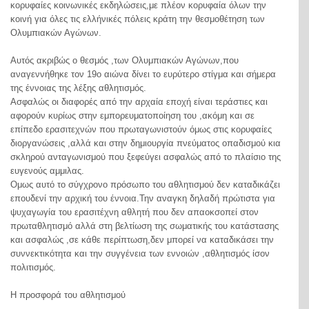
κορυφαίες κοινωνικές εκδηλώσεις,με πλέον κορυφαία όλων την
κοινή για όλες τις ελλήνικές πόλεις κράτη την θεσμοθέτηση των
Ολυμπιακών Αγώνων.
Αυτός ακριβώς ο θεσμός ,των Ολυμπιακών Αγώνων,που
αναγεννήθηκε τον 19ο αιώνα δίνει το ευρύτερο στίγμα και σήμερα
της έννοιας της λέξης αθλητισμός.
Ασφαλώς οι διαφορές από την αρχαία εποχή είναι τεράστιες και
αφορούν κυρίως στην εμπορευματοποίηση του ,ακόμη και σε
επίπεδο ερασιτεχνών που πρωταγωνιστούν όμως στις κορυφαίες
διοργανώσεις ,αλλά και στην δημιουργία πνεύματος οπαδισμού κια
σκληρού ανταγωνισμού που ξεφεύγει ασφαλώς από το πλαίσιο της
ευγενούς αμμιλας.
Ομως αυτό το σύγχρονο πρόσωπο του αθλητισμού δεν καταδικάζει
επουδενί την αρχική του έννοια.Την αναγκη δηλαδή πρώτιστα για
ψυχαγωγία του ερασιτέχνη αθλητή που δεν απαοκσοπεί στον
πρωταθλητισμό αλλά στη βελτίωση της σωματικής του κατάστασης
και ασφαλώς ,σε κάθε περίπτωση,δεν μπορεί να καταδικάσει την
συννεκτικότητα και την συγγένεια των εννοιών ,αθλητισμός ίσον
πολιτισμός.
Η προσφορά του αθλητισμού