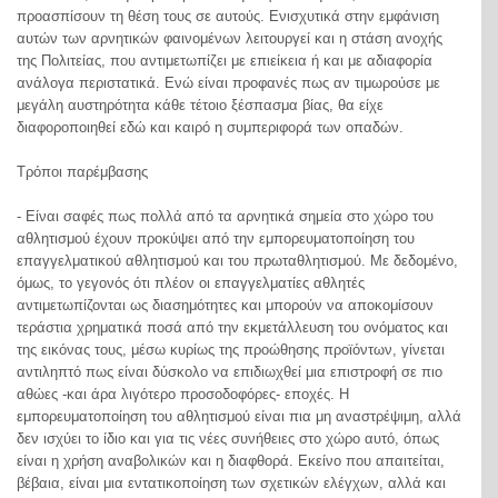
προασπίσουν τη θέση τους σε αυτούς. Ενισχυτικά στην εμφάνιση
αυτών των αρνητικών φαινομένων λειτουργεί και η στάση ανοχής
της Πολιτείας, που αντιμετωπίζει με επιείκεια ή και με αδιαφορία
ανάλογα περιστατικά. Ενώ είναι προφανές πως αν τιμωρούσε με
μεγάλη αυστηρότητα κάθε τέτοιο ξέσπασμα βίας, θα είχε
διαφοροποιηθεί εδώ και καιρό η συμπεριφορά των οπαδών.
Τρόποι παρέμβασης
- Είναι σαφές πως πολλά από τα αρνητικά σημεία στο χώρο του
αθλητισμού έχουν προκύψει από την εμπορευματοποίηση του
επαγγελματικού αθλητισμού και του πρωταθλητισμού. Με δεδομένο,
όμως, το γεγονός ότι πλέον οι επαγγελματίες αθλητές
αντιμετωπίζονται ως διασημότητες και μπορούν να αποκομίσουν
τεράστια χρηματικά ποσά από την εκμετάλλευση του ονόματος και
της εικόνας τους, μέσω κυρίως της προώθησης προϊόντων, γίνεται
αντιληπτό πως είναι δύσκολο να επιδιωχθεί μια επιστροφή σε πιο
αθώες -και άρα λιγότερο προσοδοφόρες- εποχές. Η
εμπορευματοποίηση του αθλητισμού είναι πια μη αναστρέψιμη, αλλά
δεν ισχύει το ίδιο και για τις νέες συνήθειες στο χώρο αυτό, όπως
είναι η χρήση αναβολικών και η διαφθορά. Εκείνο που απαιτείται,
βέβαια, είναι μια εντατικοποίηση των σχετικών ελέγχων, αλλά και