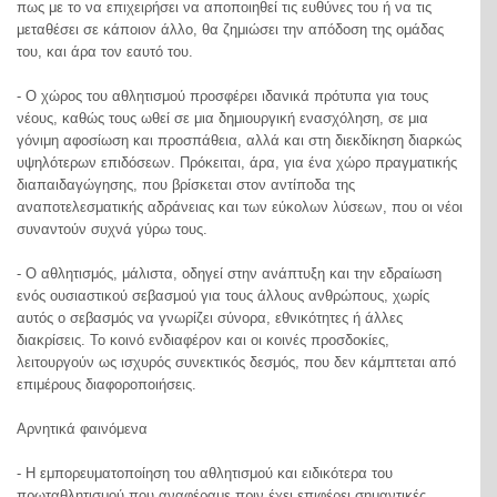
πως με το να επιχειρήσει να αποποιηθεί τις ευθύνες του ή να τις
μεταθέσει σε κάποιον άλλο, θα ζημιώσει την απόδοση της ομάδας
του, και άρα τον εαυτό του.
- Ο χώρος του αθλητισμού προσφέρει ιδανικά πρότυπα για τους
νέους, καθώς τους ωθεί σε μια δημιουργική ενασχόληση, σε μια
γόνιμη αφοσίωση και προσπάθεια, αλλά και στη διεκδίκηση διαρκώς
υψηλότερων επιδόσεων. Πρόκειται, άρα, για ένα χώρο πραγματικής
διαπαιδαγώγησης, που βρίσκεται στον αντίποδα της
αναποτελεσματικής αδράνειας και των εύκολων λύσεων, που οι νέοι
συναντούν συχνά γύρω τους.
- Ο αθλητισμός, μάλιστα, οδηγεί στην ανάπτυξη και την εδραίωση
ενός ουσιαστικού σεβασμού για τους άλλους ανθρώπους, χωρίς
αυτός ο σεβασμός να γνωρίζει σύνορα, εθνικότητες ή άλλες
διακρίσεις. Το κοινό ενδιαφέρον και οι κοινές προσδοκίες,
λειτουργούν ως ισχυρός συνεκτικός δεσμός, που δεν κάμπτεται από
επιμέρους διαφοροποιήσεις.
Αρνητικά φαινόμενα
- Η εμπορευματοποίηση του αθλητισμού και ειδικότερα του
πρωταθλητισμού που αναφέραμε πριν,έχει επιφέρει σημαντικές