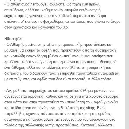
- Ο αθλητισμός λειτουργεί, άλλωστε, ως πηγή εμπειριών,
επιτεύξεων, αλλά και καθημερινών στιγμών εκτόνωσης ή
ευχαρίστησης, γεγονός που τον καθιστά σημαντικό αντίβαρο
απέναντι σ’ εκείνες τις ψυχοφθόρες καταστάσεις που βιώνει το άτομο
στον εργασιακό και κοινωνικό του βίο.
Ηθικά φέλη
- Ο Αθλητής μυείται στην αξία της προσωπικής προσπάθειας και
μαθαίνει να εκτιμά τα οφέλη που προκύπτουν από τη συστηματική
και κοπιώδη ενασχόληση μ’ ένα αντικείμενο. Η ικανοποίηση που
λαμβάνει από την επίγνωση ότι σημειώνει σημαντικές επιδόσεις σ’
ένα άθλημα, αλλά και οι αλλαγές που βλέπει στη σωματική του
διάπλαση, του διδάσκουν πως η επίμοχθη προσπάθεια ανταμείβεται
με επιτεύγματα και οφέλη που δεν είναι προσιτά με άλλο τρόπο.
- Αν, μάλιστα, συμμετέχει σε κάποιο ομαδικό άθλημα μαθαίνει να
συνεργάζεται αρμονικά, καθώς και να δείχνει απεριόριστο σεβασμό
στον κόπο και στην προσπάθεια του συναθλητή του, αφού γνωρίζει
και το ίδιο πόσο επίμοχθη είναι η διεκδίκηση της νίκης. Ενώ,
παράλληλα, έχοντας πάντοτε κατά νου τη διάκριση της ομάδας,
αναγνωρίζει και αναλαμβάνει τις ευθύνες που του αναλογούν στο
πλαίσιο της συλλογικής αυτής προσπάθειας. Κατανοεί, άλλωστε,